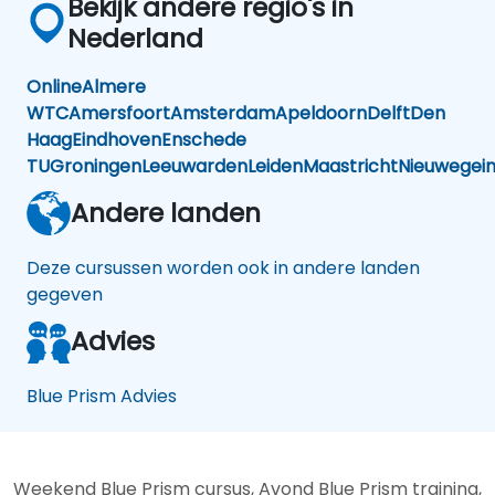
Bekijk andere regio's in
Nederland
Online
Almere
WTC
Amersfoort
Amsterdam
Apeldoorn
Delft
Den
Haag
Eindhoven
Enschede
TU
Groningen
Leeuwarden
Leiden
Maastricht
Nieuwegei
Andere landen
Deze cursussen worden ook in andere landen
gegeven
Advies
Blue Prism Advies
Weekend Blue Prism cursus, Avond Blue Prism training,