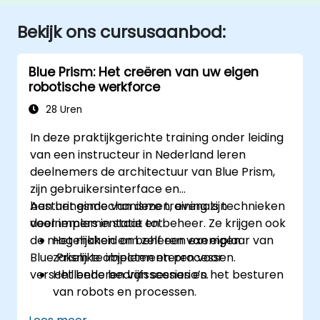
Bekijk ons cursusaanbod:
Blue Prism: Het creëren van uw eigen
robotische werkforce
28 Uren
In deze praktijkgerichte training onder leiding
van een instructeur in Nederland leren
deelnemers de architectuur van Blue Prism,
zijn gebruikersinterface en
besturingsmechanismen, evenals technieken
Aan het einde van deze training zijn
voor implementatie en beheer. Ze krijgen ook
deelnemers in staat tot:
de mogelijkheid om zelf een exemplaar van
Het maken en beheren van eigen
Blue Prism te implementeren voor
zakelijke objecten en processen.
verschillende bedrijfsscenario’s.
Het beheren van sessies en het besturen
van robots en processen.
Het implementeren en beheren van Blue