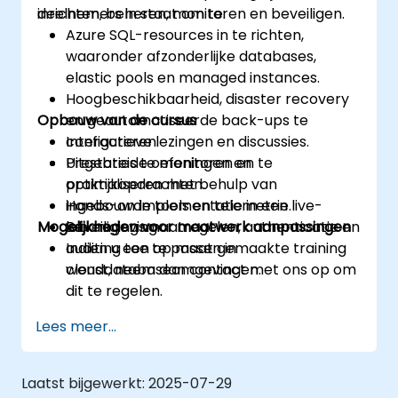
inrichten, beheren, monitoren en beveiligen.
deelnemers in staat om te:
Azure SQL-resources in te richten,
waaronder afzonderlijke databases,
elastic pools en managed instances.
Hoogbeschikbaarheid, disaster recovery
Opbouw van de cursus
en geautomatiseerde back-ups te
configureren.
Interactieve lezingen en discussies.
Prestaties te monitoren en te
Uitgebreide oefeningen en
optimaliseren met behulp van
praktijkopdrachten.
ingebouwde tools en telemetrie.
Hands-on implementatie in een live-
Mogelijkheden voor maatwerk aanpassingen
Beveiligingsmaatregelen, authenticatie en
labomgeving.
auditing toe te passen in
Indien u een op maat gemaakte training
clouddatabaseomgevingen.
wenst, neem dan contact met ons op om
dit te regelen.
Lees meer...
Laatst bijgewerkt:
2025-07-29