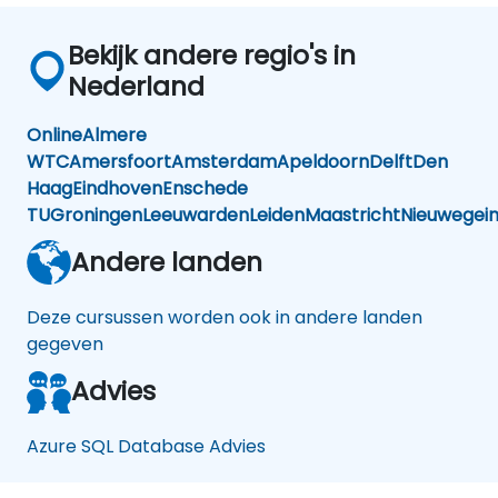
Bekijk andere regio's in
Nederland
Online
Almere
WTC
Amersfoort
Amsterdam
Apeldoorn
Delft
Den
Haag
Eindhoven
Enschede
TU
Groningen
Leeuwarden
Leiden
Maastricht
Nieuwegei
Andere landen
Deze cursussen worden ook in andere landen
gegeven
Advies
Azure SQL Database Advies