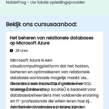
NobleProg – Uw lokale opleidingsprovider
Bekijk ons cursusaanbod:
Het beheren van relationele databases
op Microsoft Azure
28 Uren
Microsoft Azure is een
cloudcomputingplatform dat het hosten,
beheren en optimaliseren van relationele
database workloads mogelijk maakt via
diensten zoals Azure SQL Database en SQL
Deze door een instructeur geleide live-
Managed Instance.
training (online of op locatie) is bedoeld voor
databasebeheerders met voldoende ervaring
en IT-professionals die willen leren hoe zij
relationele databases op Azure kunnen
Aan het einde van deze training zijn de