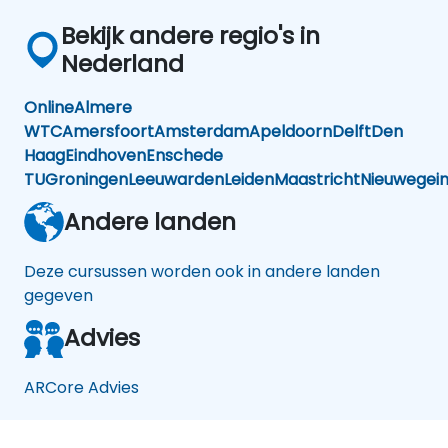
Bekijk andere regio's in
Nederland
Online
Almere
WTC
Amersfoort
Amsterdam
Apeldoorn
Delft
Den
Haag
Eindhoven
Enschede
TU
Groningen
Leeuwarden
Leiden
Maastricht
Nieuwegei
Andere landen
Deze cursussen worden ook in andere landen
gegeven
Advies
ARCore Advies