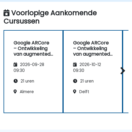
Voorlopige Aankomende
Cursussen
Google ARCore
Google ARCore
– Ontwikkeling
– Ontwikkeling
van augmented
van augmented
reality voor
reality voor
2026-09-28
2026-10-12
onderwijs en
onderwijs en
innovatie
innovatie
09:30
09:30
21 uren
21 uren
Almere
Delft