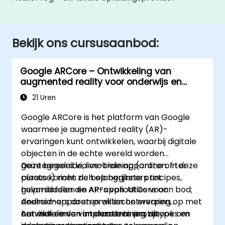
Bekijk ons cursusaanbod:
Google ARCore – Ontwikkeling van
augmented reality voor onderwijs en
innovatie
21 Uren
Google ARCore is het platform van Google
waarmee je augmented reality (AR)-
ervaringen kunt ontwikkelen, waarbij digitale
objecten in de echte wereld worden
geïntegreerd via mobiele apparaten. In deze
Deze begeleide, live-training (online of ter
cursus komen de belangrijkste principes,
plaatse) richt zich op beginners tot
hulpmiddelen en API’s van ARCore aan bod;
gevorderden die AR-applicaties voor
deelnemers doen praktische ervaring op met
Android-apparaten willen ontwerpen,
het maken van interactieve prototypes en
ontwikkelen en implementeren, alsook om
Aan het einde van deze training zijn