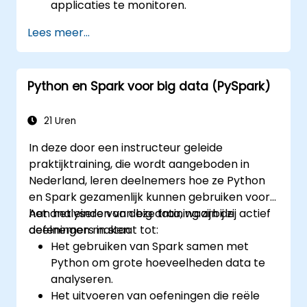
applicaties te monitoren.
De prestaties van Spark-clusters te
Lees meer...
optimaliseren.
Beveiligingsmaatregelen door te voeren
en een hoge beschikbaarheid te
Python en Spark voor big data (PySpark)
garanderen.
Veelvoorkomende problemen met Spark
te debuggen en op te lossen.
21 Uren
In deze door een instructeur geleide
praktijktraining, die wordt aangeboden in
Nederland, leren deelnemers hoe ze Python
en Spark gezamenlijk kunnen gebruiken voor
het analyseren van big data, waarbij zij actief
Aan het einde van deze training zijn de
oefeningen maken.
deelnemers in staat tot:
Het gebruiken van Spark samen met
Python om grote hoeveelheden data te
analyseren.
Het uitvoeren van oefeningen die reële