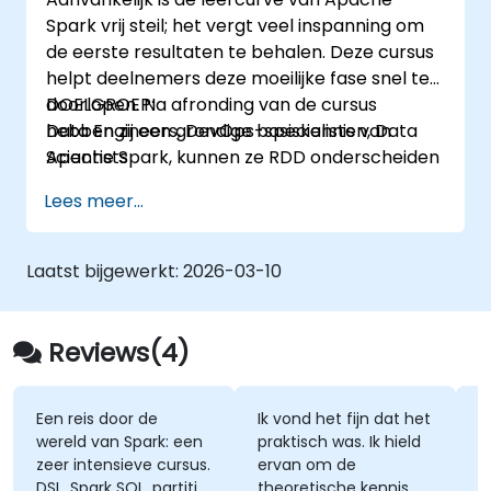
Spark vrij steil; het vergt veel inspanning om
de eerste resultaten te behalen. Deze cursus
helpt deelnemers deze moeilijke fase snel te
doorlopen. Na afronding van de cursus
DOELGROEP:
hebben zij een grondige basiskennis van
Data Engineers, DevOps-specialisten, Data
Apache Spark, kunnen ze RDD onderscheiden
Scientists
van DataFrame en kennen ze de Python- en
Lees meer...
Scala-API's. Daarnaast begrijpen ze het
concept van executors en taken. Deze cursus
legt sterk de nadruk op best practices en
Laatst bijgewerkt:
2026-03-10
specifiek op cloudimplementatie, waarbij
aandacht wordt geschonken aan Databricks
en AWS. Deelnemers krijgen tevens inzicht in
Reviews(4)
de verschillen tussen AWS EMR en AWS Glue –
het nieuwste Spark-gebaseerde service van
AWS.
Een reis door de
Ik vond het fijn dat het
H
wereld van Spark: een
praktisch was. Ik hield
m
zeer intensieve cursus.
ervan om de
c
DSL, Spark SQL, partitie
theoretische kennis
p