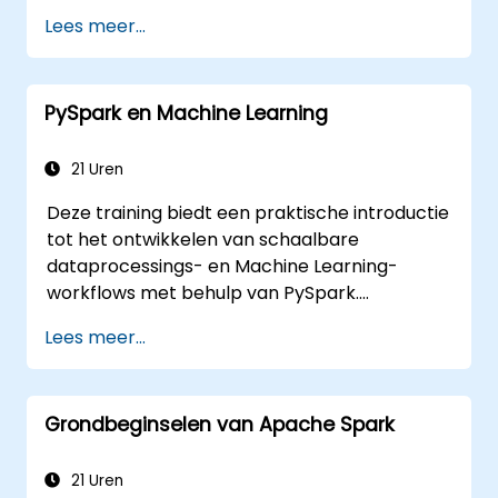
situaties simuleren.
Lees meer...
Het hanteren van diverse tools en
technieken voor big data-analyse via
PySpark.
PySpark en Machine Learning
21 Uren
Deze training biedt een praktische introductie
tot het ontwikkelen van schaalbare
dataprocessings- en Machine Learning-
workflows met behulp van PySpark.
Deelnemers leren hoe Apache Spark
Lees meer...
functioneert binnen moderne big data-
omgevingen en hoe ze grote datasets
efficiënt verwerken aan de hand van
Grondbeginselen van Apache Spark
principes van gedistribueerde berekeningen.
21 Uren