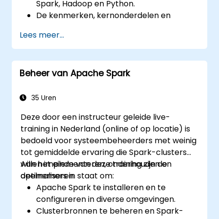
Spark, Hadoop en Python.
De kenmerken, kernonderdelen en
architectuur van Spark en Hadoop
Lees meer...
begrijpen.
Leren hoe Spark, Hadoop en Python te
integreren zijn voor big data-verwerking.
Beheer van Apache Spark
De tools binnen het Spark-ecosysteem
verkennen (Spark MlLib, Spark Streaming,
Kafka, Sqoop, en Flume).
35 Uren
Samenwerkingsgerichte
Deze door een instructeur geleide live-
aanbevelingssystemen ontwikkelen,
training in Nederland (online of op locatie) is
vergelijkbaar met die van Netflix, YouTube,
bedoeld voor systeembeheerders met weinig
Amazon, Spotify en Google.
tot gemiddelde ervaring die Spark-clusters
Apache Mahout gebruiken om machine
willen implementeren, onderhouden en
Aan het einde van deze training zijn de
learning-algoritmen te schalen.
optimaliseren.
deelnemers in staat om:
Apache Spark te installeren en te
configureren in diverse omgevingen.
Clusterbronnen te beheren en Spark-