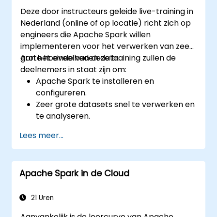
Deze door instructeurs geleide live-training in
Nederland (online of op locatie) richt zich op
engineers die Apache Spark willen
implementeren voor het verwerken van zeer
grote hoeveelheden data.
Aan het einde van deze training zullen de
deelnemers in staat zijn om:
Apache Spark te installeren en
configureren.
Zeer grote datasets snel te verwerken en
te analyseren.
Het verschil tussen Apache Spark en
Lees meer...
Hadoop MapReduce te begrijpen, evenals
wanneer je het een of het ander gebruikt.
Apache Spark te integreren met andere
Apache Spark in de Cloud
machine learning-tools.
21 Uren
Aanvankelijk is de leercurve van Apache