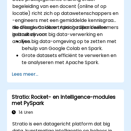
begeleiding van een docent (online of op
locatie) richt zich op datawetenschappers en
-engineers met een gemiddelde kennisgraad
die Google Colab en Apache Spark willen
Na afloop van deze training zullen deelnemers
gebruiken voor big data-verwerking en
in staat zijn om:
analyse.
Een big data-omgeving op te zetten met
behulp van Google Colab en Spark.
Grote datasets efficiënt te verwerken en
te analyseren met Apache Spark.
Big data visueel weer te geven in een
Lees meer...
collaboratieve omgeving.
Apache Spark te integreren met
cloudgebaseerde hulpmiddelen.
Stratio: Rocket- en Intelligence-modules
met PySpark
14 Uren
Stratio is een datagericht platform dat big
data, kunstmatige intelligentie en beheer in