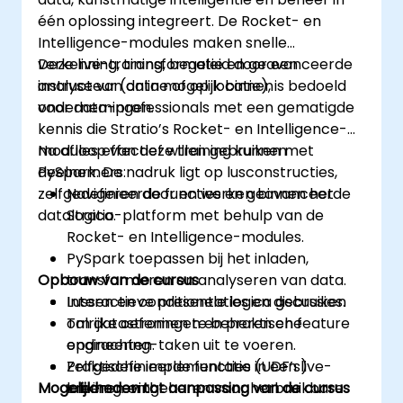
één oplossing integreert. De Rocket- en
Intelligence-modules maken snelle
verkenning, transformatie en geavanceerde
Deze live-training, begeleid door een
analyse van data mogelijk binnen
instructeur (online of op locatie), is bedoeld
ondernemingen.
voor data-professionals met een gematigde
kennis die Stratio’s Rocket- en Intelligence-
modules effectief willen gebruiken met
Na afloop van deze training kunnen
PySpark. De nadruk ligt op lusconstructies,
deelnemers:
zelfgedefinieerde functies en geavanceerde
Navigeren door en werken binnen het
datalogica.
Stratio-platform met behulp van de
Rocket- en Intelligence-modules.
PySpark toepassen bij het inladen,
Opbouw van de cursus
transformeren en analyseren van data.
Lussen en conditionele logica gebruiken
Interactieve presentaties en discussies.
om datastromen te beheren en feature
Talrijke oefeningen en praktische
engineering-taken uit te voeren.
opdrachten.
Zelfgedefinieerde functies (UDF’s)
Praktische implementatie in een live-
Mogelijkheden tot aanpassing van de cursus
creëren en beheren voor herbruikbare
labomgeving.