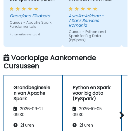
versus bucketing voor
toe te passen met
o
mij.
praktijkvoorbeelden.
k
Georgiana Elisabeta
Aurelia-Adriana -
R
w
Allianz Services
A
Cursus - Apache Spark
d
Romania
Fundamentals
C
e
a
Cursus - Python and
Automatisch vertaald
w
Spark for Big Data
(PySpark)
Au
k
v
Automatisch vertaald
g
Voorlopige Aankomende
Cursussen
Grondbeginsele
Python en Spark
n van Apache
voor big data
Spark
(PySpark)
2026-09-21
2026-10-05
09:30
09:30
21 uren
21 uren