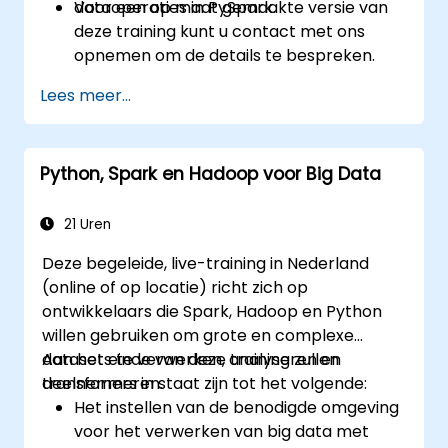
dataoperaties in PySpark.
Voor een op maat gemaakte versie van
deze training kunt u contact met ons
opnemen om de details te bespreken.
Lees meer...
Python, Spark en Hadoop voor Big Data
21 Uren
Deze begeleide, live-training in Nederland
(online of op locatie) richt zich op
ontwikkelaars die Spark, Hadoop en Python
willen gebruiken om grote en complexe
datasets te verwerken, analyseren en
Aan het einde van deze training zullen
transformeren.
deelnemers in staat zijn tot het volgende:
Het instellen van de benodigde omgeving
voor het verwerken van big data met