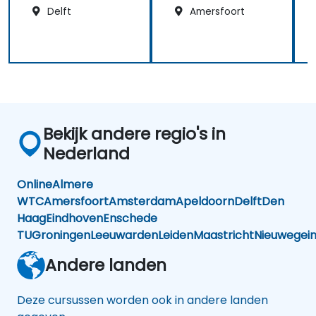
Delft
Amersfoort
Bekijk andere regio's in
Nederland
Online
Almere
WTC
Amersfoort
Amsterdam
Apeldoorn
Delft
Den
Haag
Eindhoven
Enschede
TU
Groningen
Leeuwarden
Leiden
Maastricht
Nieuwegei
Andere landen
Deze cursussen worden ook in andere landen