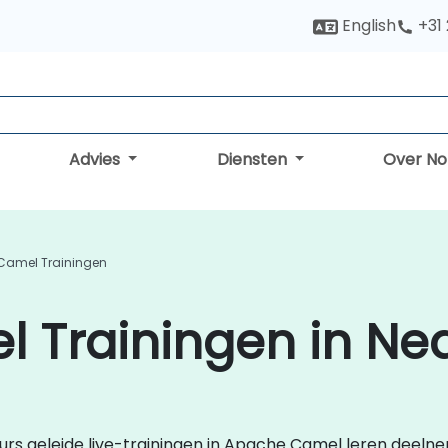
English
+31
Advies
Diensten
Over N
Camel Trainingen
 Trainingen in Ne
cteurs geleide live-trainingen in Apache Camel leren deel