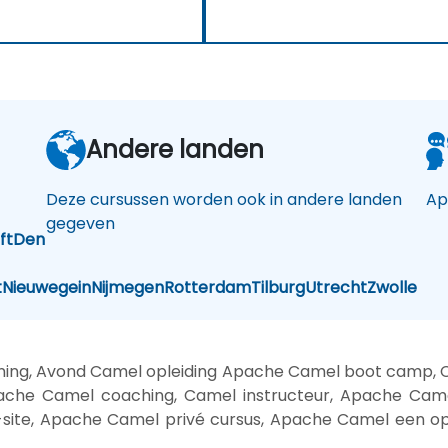
Andere landen
Deze cursussen worden ook in andere landen
Ap
gegeven
ft
Den
t
Nieuwegein
Nijmegen
Rotterdam
Tilburg
Utrecht
Zwolle
ning, Avond Camel opleiding Apache Camel boot camp, C
ache Camel coaching, Camel instructeur, Apache Camel
ite, Apache Camel privé cursus, Apache Camel een op 