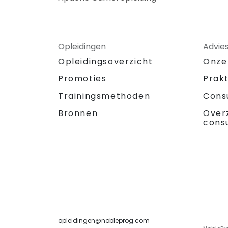
Opleidingen
Advie
Opleidingsoverzicht
Onze
Promoties
Prak
Trainingsmethoden
Cons
Bronnen
Over
cons
opleidingen@nobleprog.com