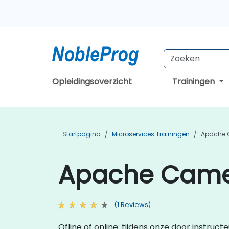
Opleidingsoverzicht
Trainingen
Startpagina
Microservices Trainingen
Apache 
Apache Camel
(1 Reviews)
Ofline of online: tijdens onze door instru