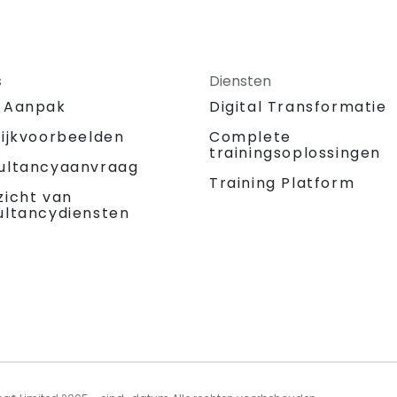
s
Diensten
 Aanpak
Digital Transformatie
tijkvoorbeelden
Complete
trainingsoplossingen
ultancyaanvraag
Training Platform
zicht van
ultancydiensten