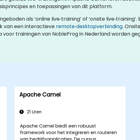
sisprincipes en toepassingen van dit platform.
den als ‘online live‑training’ of ‘onsite live‑training’. Bi
k van een interactieve
remote‑desktopverbinding
. Onsit
tra voor trainingen van NobleProg in Nederland worden ge
Apache Camel
21 Uren
Apache Camel biedt een robuust
framework voor het integreren en routeren
van bedrijfsapplicaties. De cursus