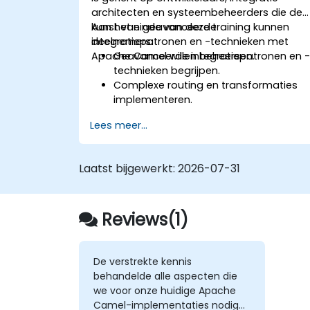
architecten en systeembeheerders die de
kunst van geavanceerde
Aan het einde van deze training kunnen
integratiepatronen en -technieken met
deelnemers:
Apache Camel willen beheersen.
Geavanceerde integratiepatronen en 
technieken begrijpen.
Complexe routing en transformaties
implementeren.
Prestaties en schaalbaarheid
Lees meer...
optimaliseren.
Fouten en uitzonderingen afhandelen
in complexe integratiescenario's.
Laatst bijgewerkt:
2026-07-31
Apache Camel integreren met
verschillende technologieën en
platforms.
Reviews(1)
De verstrekte kennis
behandelde alle aspecten die
we voor onze huidige Apache
Camel-implementaties nodig