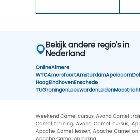
Bekijk andere regio's in
Nederland
Online
Almere
WTC
Amersfoort
Amsterdam
Apeldoorn
Del
Haag
Eindhoven
Enschede
TU
Groningen
Leeuwarden
Leiden
Maastrich
Weekend Camel cursus, Avond Camel trai
Camel training, Avond Camel cursus, Ap
Apache Camel lessen, Apache Camel on-s
Apache Camel opleiding