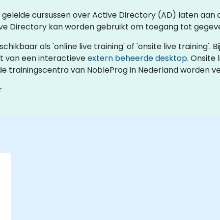
rs geleide cursussen over Active Directory (AD) laten aan
ive Directory kan worden gebruikt om toegang tot gegeve
ikbaar als 'online live training' of 'onsite live training'. Bi
t van een interactieve
extern beheerde desktop
. Onsite 
erde trainingscentra van NobleProg in Nederland worden v
r