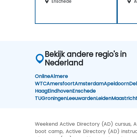
Enschede
A
Bekijk andere regio's in
Nederland
Online
Almere
WTC
Amersfoort
Amsterdam
Apeldoorn
Del
Haag
Eindhoven
Enschede
TU
Groningen
Leeuwarden
Leiden
Maastrich
Weekend Active Directory (AD) cursus, Av
boot camp, Active Directory (AD) instruc