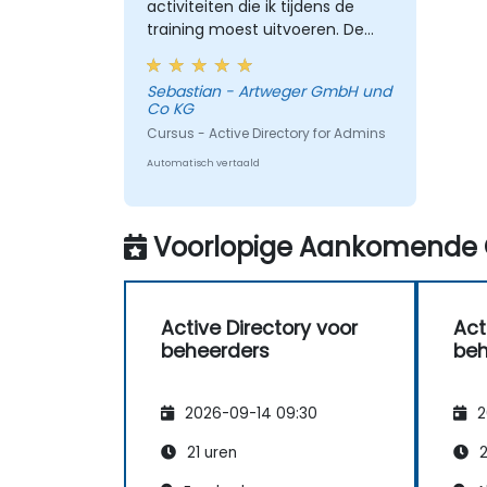
activiteiten die ik tijdens de
training moest uitvoeren. De
training was intens, omdat ik de
enige deelnemer was. Maar ik
Sebastian - Artweger GmbH und
heb veel geleerd en Chris
Co KG
beantwoordde elke vraag die ik
Cursus - Active Directory for Admins
had. Ik zou deze cursus zeker
aanraden.
Automatisch vertaald
Voorlopige Aankomende 
Active Directory voor
Act
beheerders
beh
2026-09-14 09:30
2
21 uren
2