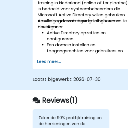
training in Nederland (online of ter plaatse)
is bedoeld voor systeembeheerders die
Microsoft Active Directory willen gebruiken
om de gegevenstoegang te beheren en te
Aan het einde van deze training kunnen
beveiligen.
deelnemers:
Active Directory opzetten en
configureren.
Een domein instellen en
toegangsrechten voor gebruikers en
apparaten definiëren.
Lees meer...
Gebruikers en machines beheren via
Groepsbeleidsinstellingen.
Toegang tot bestandsservers
Laatst bijgewerkt:
2026-07-30
beheersen.
Een certificeringsdienst opzetten en
certificaten beheren.
Reviews(1)
Diensten zoals versleuteling,
certificaten en authenticatie
implementeren en beheren.
Zeker de 90% praktijktraining en
de herzieningen van de