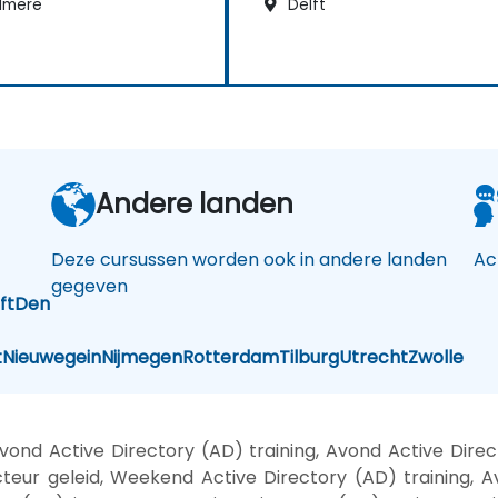
lmere
Delft
Andere landen
Deze cursussen worden ook in andere landen
Ac
gegeven
ft
Den
t
Nieuwegein
Nijmegen
Rotterdam
Tilburg
Utrecht
Zwolle
ond Active Directory (AD) training, Avond Active Direc
teur geleid, Weekend Active Directory (AD) training, A