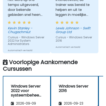
tempo uitgevoerd,
trainer was bereid te
door bekende
helpen en uit te
gebieden snel heen
leggen in moeilijke
gaand, terwijl we
gebieden. Ik vond het
langzamer gingen en
trainingsprogramma
Kevin Stanley -
Lewis Johnson - Swift
meer informatie
echt nuttig voor mij.
Chugachmiut
Group Ltd
gaven waar we dat
Cursus - Windows Server
Cursus - Windows Server
nodig hadden.
2022 for System
2016
Administrators
Automatisch vertaald
Automatisch vertaald
Voorlopige Aankomende
Cursussen
Windows Server
Windows Server
2022 voor
2016
systeembeheer
ders
2026-09-09
2026-09-23