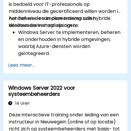
is bedoeld voor IT-professionals op
middenniveau die gecertificeerd willen worden in
het beheren en implementeren van hybride
Aan het einde van deze training zullen
Windows Server-oplossingen.
deelnemers in staat zijn om te:
Windows Server te implementeren, beheren
en onderhouden in hybride omgevingen,
waarbij Azure-diensten worden
geïntegreerd.
Te begrijpen hoe Active Directory Domain
Lees meer...
Services (AD DS) te implementeren en te
beheren, evenals hoe identiteiten tussen on-
premise systemen en Azure Active Directory
Windows Server 2022 voor
(Azure AD) te synchroniseren.
systeembeheerders
Hyper-V, netwerkfuncties en
opslagoplossingen in Windows Server te
14 Uren
configureren voor een hybride omgeving.
Deze interactieve training onder leiding van een
Windows Server IaaS-virtual machines in
instructeur in Nieuwegein (online of op locatie)
Azure te beheren, inclusief implementatie,
richt zich op systeembeheerders met basis- tot
configuratie en schaling.