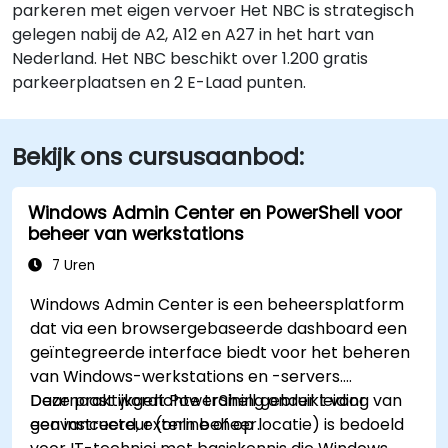
parkeren met eigen vervoer Het NBC is strategisch
gelegen nabij de A2, A12 en A27 in het hart van
Nederland. Het NBC beschikt over 1.200 gratis
parkeerplaatsen en 2 E-Laad punten.
Bekijk ons cursusaanbod:
Windows Admin Center en PowerShell voor
beheer van werkstations
7 Uren
Windows Admin Center is een beheersplatform
dat via een browsergebaseerde dashboard een
geïntegreerde interface biedt voor het beheren
van Windows-werkstations en -servers.
Daarnaast wordt PowerShell gebruikt voor
Deze praktijkgerichte training onder leiding van
geavanceerd, extern beheer.
een instructeur (online of op locatie) is bedoeld