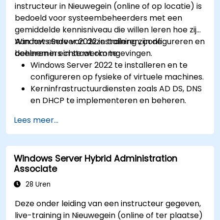
instructeur in Nieuwegein (online of op locatie) is
bedoeld voor systeembeheerders met een
gemiddelde kennisniveau die willen leren hoe zij
Windows Server 2022 installeren, configureren en
Aan het einde van deze training zijn de
beheren in echte werkomgevingen.
deelnemers in staat om te:
Windows Server 2022 te installeren en te
configureren op fysieke of virtuele machines.
Kerninfrastructuurdiensten zoals AD DS, DNS
en DHCP te implementeren en beheren.
Virtualisatie-, opslag- en netwerkdiensten
Lees meer...
toe te passen volgens best practices.
Serverrollen als Remote Desktop, IIS en
WSUS veilig te stellen en te beheren.
Windows Server Hybrid Administration
Associate
28 Uren
Deze onder leiding van een instructeur gegeven,
live-training in Nieuwegein (online of ter plaatse)