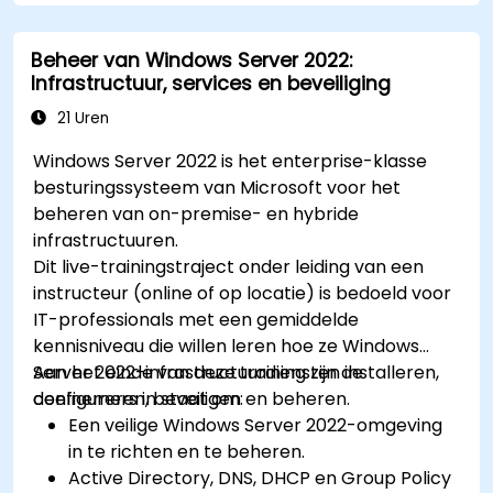
Beheer van Windows Server 2022:
Infrastructuur, services en beveiliging
21 Uren
Windows Server 2022 is het enterprise-klasse
besturingssysteem van Microsoft voor het
beheren van on-premise- en hybride
infrastructuuren.
Dit live-trainingstraject onder leiding van een
instructeur (online of op locatie) is bedoeld voor
IT-professionals met een gemiddelde
kennisniveau die willen leren hoe ze Windows
Server 2022-infrastructuurdiensten installeren,
Aan het einde van deze training zijn de
configureren, beveiligen en beheren.
deelnemers in staat om:
Een veilige Windows Server 2022-omgeving
in te richten en te beheren.
Active Directory, DNS, DHCP en Group Policy