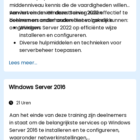
middenniveau kennis die de vaardigheden willen
verwerven om Windows Server 2022 effectief te
Aan het einde van deze training zullen
beheren en onderhouden binnen zakelijke
deelnemers onder andere het volgende kunnen:
omgevingen.
Windows Server 2022 op efficiënte wijze
installeren en configureren.
Diverse hulpmiddelen en technieken voor
serverbeheer toepassen.
Netwerkservices configureren en de
Lees meer...
beveiligingsinstellingen van de server
verbeteren.
Virtualisatie implementeren met behulp van
Windows Server 2016
Hyper-V om resources zo efficiënt mogelijk
te beheren.
21 Uren
Aan het einde van deze training zijn deelnemers
in staat om de belangrijkste services op Windows
Server 2016 te installeren en te configureren,
waaronder netwerkinstellingen,