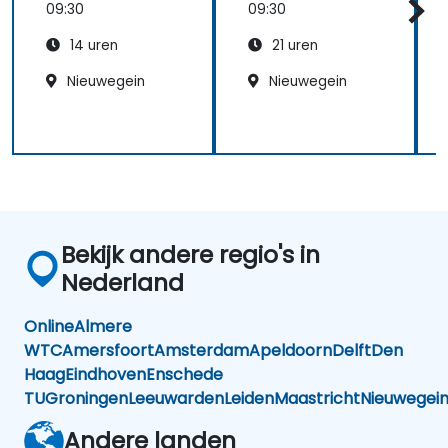
09:30
09:30
14 uren
21 uren
Nieuwegein
Nieuwegein
Bekijk andere regio's in
Nederland
Online
Almere
WTC
Amersfoort
Amsterdam
Apeldoorn
Delft
Den
Haag
Eindhoven
Enschede
TU
Groningen
Leeuwarden
Leiden
Maastricht
Nieuwegei
Andere landen