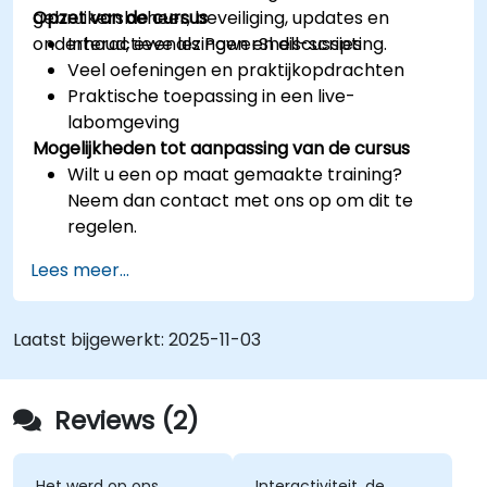
gebruikersbeheer, beveiliging, updates en
Opzet van de cursus
onderhoud, evenals PowerShell-scripting.
Interactieve lezingen en discussies
Veel oefeningen en praktijkopdrachten
Praktische toepassing in een live-
labomgeving
Mogelijkheden tot aanpassing van de cursus
Wilt u een op maat gemaakte training?
Neem dan contact met ons op om dit te
regelen.
Lees meer...
Laatst bijgewerkt:
2025-11-03
Reviews (2)
Het werd op ons
Interactiviteit, de