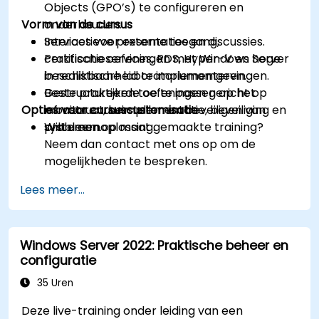
Objects (GPO’s) te configureren en
Vorm van de cursus
onderhouden.
Services voor externe toegang,
Interactieve presentaties en discussies.
certificatieservices, RDS, Hyper-V en hoge
Praktische oefeningen met Windows Server
beschikbaarheid te implementeren.
in realistische laboratoriumomgevingen.
Beste praktijken toe te passen op het
Gestructureerde oefeningen gericht op
Opties voor cursuscustomisatie
monitoren, herstellen en beveiligen van
infrastructuurimplementatie, beveiliging en
systemen.
probleemoplossing.
Wilt u een op maat gemaakte training?
Neem dan contact met ons op om de
mogelijkheden te bespreken.
Lees meer...
Windows Server 2022: Praktische beheer en
configuratie
35 Uren
Deze live-training onder leiding van een