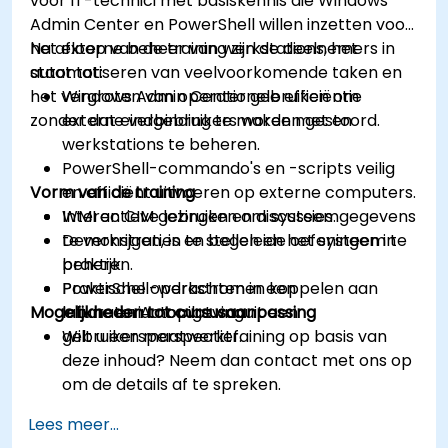
voor IT-technici met basiskennis die Windows
Admin Center en PowerShell willen inzetten voor
het externe beheer van werkstations, het
Na afloop van de training zijn de deelnemers in
automatiseren van veelvoorkomende taken en
staat tot:
het vergroten van operationele efficiëntie
Windows Admin Center gebruiken om
zonder dat eindgebruikers worden gestoord.
externe verbinding te maken met en
werkstations te beheren.
PowerShell-commando's en -scripts veilig
Vorm van de training
en efficiënt uitvoeren op externe computers.
WMI en CIM gebruiken om systeemgegevens
Interactieve lezingen en discussies.
te verkrijgen, in te stellen en het systeem te
Demonstraties en begeleide oefeningen in
beheren.
praktijk.
PowerShell-werkstromen koppelen aan
Praktische opdrachten in een
Mogelijkheden tot cursusaanpassing
Intune en Autopilot vanuit een
laboratoriumomgeving.
gebruikersperspectief.
Wilt u een maatwerktraining op basis van
deze inhoud? Neem dan contact met ons op
om de details af te spreken.
Lees meer...