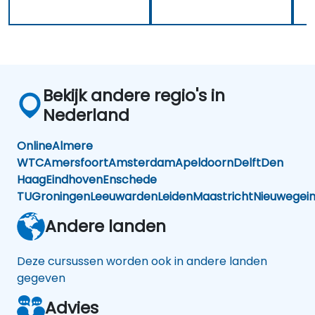
Bekijk andere regio's in
Nederland
Online
Almere
WTC
Amersfoort
Amsterdam
Apeldoorn
Delft
Den
Haag
Eindhoven
Enschede
TU
Groningen
Leeuwarden
Leiden
Maastricht
Nieuwegei
Andere landen
Deze cursussen worden ook in andere landen
gegeven
Advies