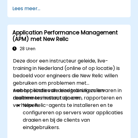
microservices begrijpen en toepassen.
Lees meer...
De mogelijkheden van New Relic benutten
om inzicht te krijgen in
applicatieprestaties en knelpunten te
Application Performance Management
identificeren.
(APM) met New Relic
Tijd efficiënt beheren bij het aanpakken
en oplossen van applicatiestoornissen.
28 Uren
Strategieën ontwikkelen om de prestaties
Deze door een instructeur geleide, live-
en beschikbaarheid van applicaties op
training in Nederland (online of op locatie) is
hoog niveau te houden.
bedoeld voor engineers die New Relic willen
gebruiken om problemen met
webapplicaties die eindgebruikers ervaren in
Aan het einde van deze training zullen
realtime te meten, traceren, rapporteren en
deelnemers in staat zijn om:
verhelpen.
New Relic-agents te installeren en te
configureren op servers waar applicaties
draaien en bij de clients van
eindgebruikers.
Complexe prestatieproblemen binnen