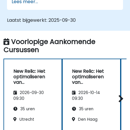
Lees meer...
applicaties te detecteren en te
diagnosticeren.
Een hoge beschikbaarheid van
Laatst bijgewerkt:
2025-09-30
webapplicatiediensten te waarborgen.
Defecte API's die de prestaties van een
applicatie vertragen, te identificeren en
Voorlopige Aankomende
te herstellen.
Cursussen
De responstijd van tijdsgevoelige
webapplicaties en websites nauwkeurig
te meten.
New Relic: Het
New Relic: Het
Databaseoperaties te monitoren en de
optimaliseren
optimaliseren
responsietijd van queries te verbeteren.
van
van
Alerts in te stellen om direct op de
cloudprestaties
cloudprestaties
2026-09-30
2026-10-14
hoogte te worden gebracht bij
09:30
09:30
problemen.
IT-metingen om te zetten naar bruikbare
35 uren
35 uren
zakelijke inzichten waarmee betere
Utrecht
Den Haag
beslissingen genomen kunnen worden.