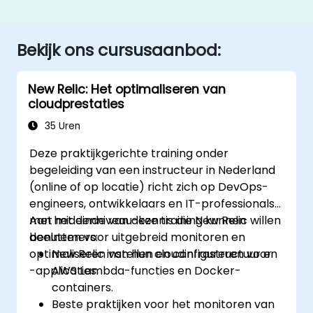
Bekijk ons cursusaanbod:
New Relic: Het optimaliseren van
cloudprestaties
35 Uren
Deze praktijkgerichte training onder
begeleiding van een instructeur in Nederland
(online of op locatie) richt zich op DevOps-
engineers, ontwikkelaars en IT-professionals
met middenniveau-kennis die New Relic willen
Aan het einde van deze training kunnen
benutten voor uitgebreid monitoren en
deelnemers:
optimaliseren van hun cloudinfrastructuur en
New Relic instellen en configureren voor
-applicaties.
AWS Lambda-functies en Docker-
containers.
Beste praktijken voor het monitoren van