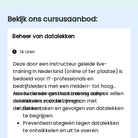
Bekijk ons cursusaanbod:
Beheer van datalekken
14 Uren
Deze door een instructeur geleide live-
training in Nederland (online of ter plaatse) is
bedoeld voor IT-professionals en
bedrijfsleiders met een midden- tot hoog
niveau die een gestructureerde aanpak willen
Aan het einde van deze training zullen
ontwikkelen voor het omgaan met
deelnemers in staat zijn om:
datalekken.
De oorzaken en gevolgen van datalekken
te begrijpen.
Preventiestrategieën tegen datalekken
te ontwikkelen en uit te voeren.
Een incidentresponsplan op te stellen om