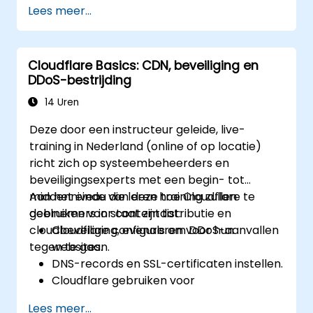
Lees meer...
datalekken te beperken en te
verzachten.
Forensisch onderzoek te doen en de
Cloudflare Basics: CDN, beveiliging en
impact van datalekken te beoordelen.
DDoS-bestrijding
De wettelijke en regelgevende eisen voor
melding van datalekken na te leven.
14 Uren
Het herstel na een datalek te realiseren
Deze door een instructeur geleide, live-
en de beveiliging te versterken.
training in Nederland (online of op locatie)
richt zich op systeembeheerders en
beveiligingsexperts met een begin- tot
middenniveau die leren hoe Cloudflare te
Aan het einde van deze training zullen
gebruiken voor contentdistributie en
deelnemers in staat zijn tot:
cloudbeveiliging, evenals om DDoS-aanvallen
Cloudflare configureren voor hun
tegen te gaan.
websites.
DNS-records en SSL-certificaten instellen.
Cloudflare gebruiken voor
contentdistributie en caching.
Lees meer...