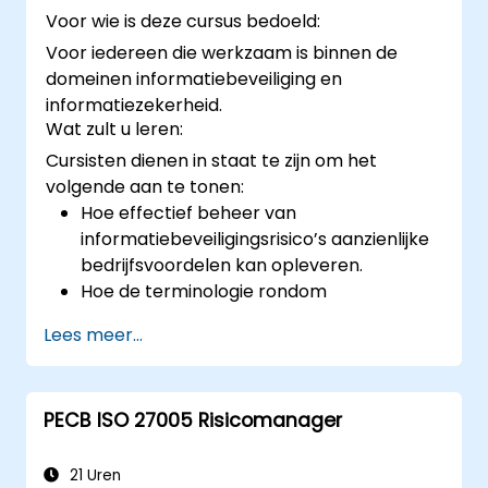
Voor wie is deze cursus bedoeld:
Voor iedereen die werkzaam is binnen de
domeinen informatiebeveiliging en
informatiezekerheid.
Wat zult u leren:
Cursisten dienen in staat te zijn om het
volgende aan te tonen:
Hoe effectief beheer van
informatiebeveiligingsrisico’s aanzienlijke
bedrijfsvoordelen kan opleveren.
Hoe de terminologie rondom
informatiebeveiligingsrisicomanagement
Lees meer...
uit te leggen en optimaal toe te passen.
Hoe dreigingen- en
kwetsbaarheidsanalyse,
PECB ISO 27005 Risicomanager
bedrijfsimpactanalyses en risico-
assessments uit te voeren.
De principes achter beheersmaatregelen
21 Uren