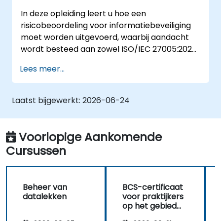
en risicobehandeling.
In deze opleiding leert u hoe een
Hoe de resultaten op een manier te
risicobeoordeling voor informatiebeveiliging
presenteren die dient als basis voor een
moet worden uitgevoerd, waarbij aandacht
plan ter behandeling van risico’s.
wordt besteed aan zowel ISO/IEC 27005:2022
Het toepassen van systemen voor
als ISO/IEC 27001. Naast theoretische kennis
informatieclassificatie.
Lees meer...
omvat de cursus ook praktische oefeningen,
quizzen en casestudy’s, wat deze opleiding tot
een bijzonder boeiende leerervaring maakt.
Laatst bijgewerkt:
2026-06-24
Voorlopige Aankomende
Cursussen
Beheer van
BCS-certificaat
datalekken
voor praktijkers
op het gebied
van