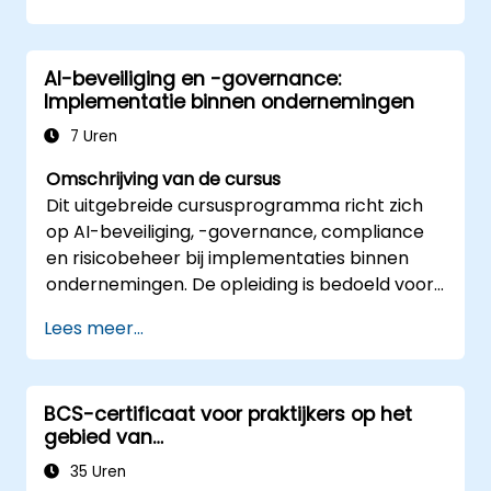
Hun websites beschermen tegen DDoS-
aanvallen.
Firewallregels implementeren om
AI-beveiliging en -governance:
toegang tot hun websites te beperken.
Implementatie binnen ondernemingen
7 Uren
Omschrijving van de cursus
Dit uitgebreide cursusprogramma richt zich
op AI-beveiliging, -governance, compliance
en risicobeheer bij implementaties binnen
ondernemingen. De opleiding is bedoeld voor
beveiligingsspecialisten, compliance-officials
Lees meer...
en technologische leiders die
verantwoordelijk zijn voor een veilige inzet van
AI-systemen en het opstellen van adequate
BCS-certificaat voor praktijkers op het
governance-raamwerken.
gebied van
informatiebeveiligingsrisicomanagement
35 Uren
(CIRM)