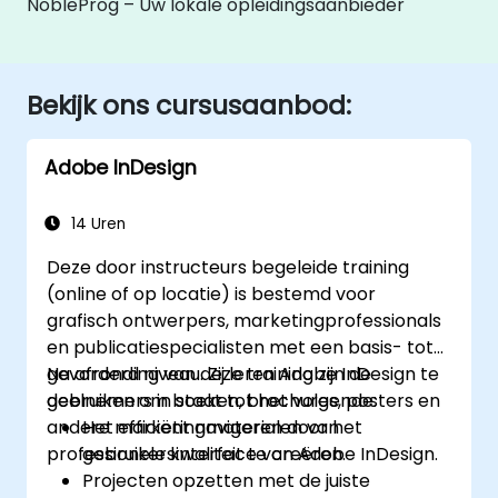
NobleProg – Uw lokale opleidingsaanbieder
Bekijk ons cursusaanbod:
Adobe InDesign
14 Uren
Deze door instructeurs begeleide training
(online of op locatie) is bestemd voor
grafisch ontwerpers, marketingprofessionals
en publicatiespecialisten met een basis- tot
gevorderd niveau. Zij leren Adobe InDesign te
Na afronding van deze training zijn de
gebruiken om boeken, brochures, posters en
deelnemers in staat tot het volgende:
andere marketingmaterialen van
Het efficiënt navigeren door het
professionele kwaliteit te creëren.
gebruikersinterface van Adobe InDesign.
Projecten opzetten met de juiste