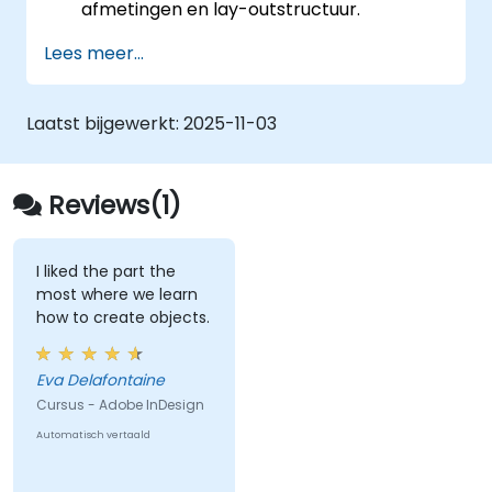
afmetingen en lay-outstructuur.
Tekst, afbeeldingen en grafische
Lees meer...
elementen gebruiken om aantrekkelijke
ontwerpen te realiseren.
Stijlen, sjablonen en kleurenpaletten
Laatst bijgewerkt:
2025-11-03
benutten voor consistentie en efficiëntie.
Bestanden voorbereiden voor
professionele drukwerkproductie of
Reviews(1)
digitale publicatie.
I liked the part the
most where we learn
how to create objects.
Eva Delafontaine
Cursus - Adobe InDesign
Automatisch vertaald