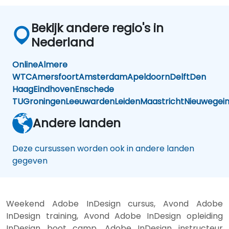
Bekijk andere regio's in
Nederland
Online
Almere
WTC
Amersfoort
Amsterdam
Apeldoorn
Delft
Den
Haag
Eindhoven
Enschede
TU
Groningen
Leeuwarden
Leiden
Maastricht
Nieuwegei
Andere landen
Deze cursussen worden ook in andere landen
gegeven
Weekend Adobe InDesign cursus, Avond Adobe
InDesign training, Avond Adobe InDesign opleiding
InDesign boot camp, Adobe InDesign instructeur