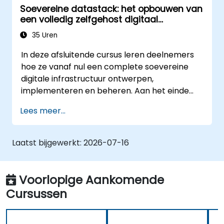
Soevereine datastack: het opbouwen van
een volledig zelfgehost digitaal
infrastructuurpakket
35 Uren
In deze afsluitende cursus leren deelnemers
hoe ze vanaf nul een complete soevereine
digitale infrastructuur ontwerpen,
implementeren en beheren. Aan het einde
van de cursus hebben de studenten een
Lees meer...
functionerende mini-organisatie opgebouwd,
waarbij uitsluitend zelfgehoste open-source
tools worden gebruikt: identiteitsbeheer,
Laatst bijgewerkt:
2026-07-16
communicatie, productiviteit, ontwikkeling,
beveiliging, AI en monitoring – geheel
onafhankelijk van Google, Microsoft, AWS of
Voorlopige Aankomende
gesloten SaaS-oplossingen.
Cursussen