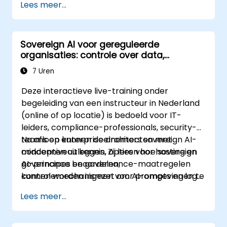
Lees meer...
van passende hulpmiddelen en het
converteren van toepassingscode aan te
pakken.
Sovereign AI voor gereguleerde
organisaties: controle over data,
modellen en inferentieomgevingen
7 Uren
Deze interactieve live-training onder
begeleiding van een instructeur in Nederland
(online of op locatie) is bedoeld voor IT-
leiders, compliance-professionals, security-
teams en enterprise architecten met
Na afloop kunnen deelnemers sovereign AI-
middenniveau kennis. Zij leren hoe sovereign
concepten uitleggen, opties voor hosting en
AI-principes en governance-maatregelen
governance beoordelen,
kunnen worden ingezet om AI-omgevingen te
controlemechanismen voor prompts en logs
ontwerpen die gevoelige data beschermen,
definiëren en een haalbare
Lees meer...
voldoen aan lokalisatie-eisen en
implementatieaanpak opstellen.
afhankelijkheid van externe partijen
verminderen.