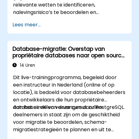
relevante wetten te identificeren,
nalevingsrisico’s te beoordelen en
governancekaders voor grensoverschrijdend
Lees meer...
gegevensbeheer te implementeren.
Database-migratie: Overstap van
propriëtaire databases naar open source
– Strategieën voor het migreren van
14 Uren
Oracle en SQL Server naar PostgreSQL
Dit live-trainingprogramma, begeleid door
een instructeur in Nederland (online of op
locatie), is bedoeld voor databasebeheerders
en ontwikkelaars die hun propriëtaire
databases willen vervangen door PostgreSQL.
Aan het einde van deze cursus zullen
deelnemers in staat zijn om de geschiktheid
voor migratie te beoordelen, schema-
migratiestrategieën te plannen en uit te
voeren, gegevens te verplaatsen met behulp