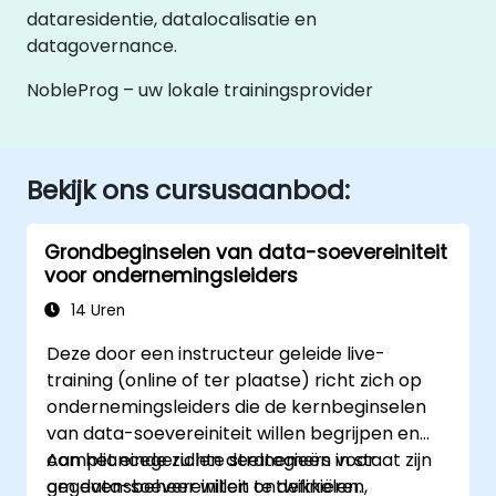
dataresidentie, datalocalisatie en
datagovernance.
NobleProg – uw lokale trainingsprovider
Bekijk ons cursusaanbod:
Grondbeginselen van data-soevereiniteit
voor ondernemingsleiders
14 Uren
Deze door een instructeur geleide live-
training (online of ter plaatse) richt zich op
ondernemingsleiders die de kernbeginselen
van data-soevereiniteit willen begrijpen en
compliancegerichte strategieën voor
Aan het einde zullen deelnemers in staat zijn
gegevensbeheer willen ontwikkelen.
om data-soevereiniteit te definiëren,