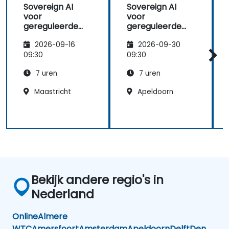
Sovereign AI
Sovereign AI
voor
voor
gereguleerde
gereguleerde
organisaties:
organisaties:
2026-09-16
2026-09-30
controle over
controle over
data, modellen
data, modellen
09:30
09:30
en
en
7 uren
7 uren
inferentieomgevi
inferentieomgevi
ngen
ngen
Maastricht
Apeldoorn
Bekijk andere regio's in
Nederland
Online
Almere
WTC
Amersfoort
Amsterdam
Apeldoorn
Delft
Den