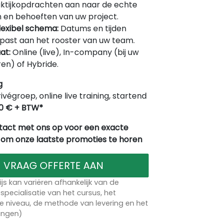
ktijkopdrachten aan naar de echte
 en behoeften van uw project.
lexibel schema:
Datums en tijden
ast aan het rooster van uw team.
at:
Online (live), In-company (bij uw
en) of Hybride.
g
rivégroep, online live training, startend
0 € + BTW*
act met ons op voor een exacte
 om onze laatste promoties te horen
VRAAG OFFERTE AAN
ijs kan variëren afhankelijk van de
specialisatie van het cursus, het
 niveau, de methode van levering en het
lingen)