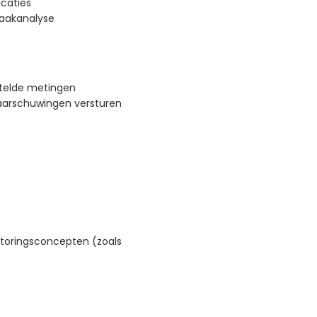
icaties
zaakanalyse
stelde metingen
aarschuwingen versturen
toringsconcepten (zoals