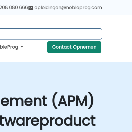
 208 080 666
opleidingen@nobleprog.com
obleProg
Contact Opnemen
gement (APM)
ftwareproduct