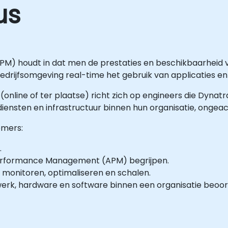
us
) houdt in dat men de prestaties en beschikbaarheid v
bedrijfsomgeving real-time het gebruik van applicaties en 
(online of ter plaatse) richt zich op engineers die Dynatr
 diensten en infrastructuur binnen hun organisatie, ongea
emers:
.
erformance Management (APM) begrijpen.
ud monitoren, optimaliseren en schalen.
erk, hardware en software binnen een organisatie beoor