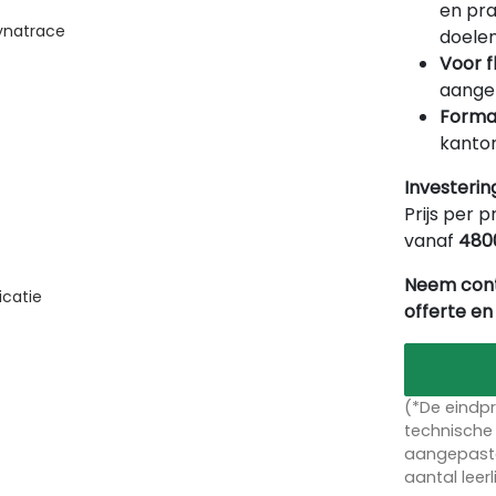
en pra
ynatrace
doelen
Voor f
aangep
Forma
kantor
Investerin
Prijs per p
vanaf
480
Neem cont
icatie
offerte en
(*De eindpr
technische 
aangepaste
aantal leer