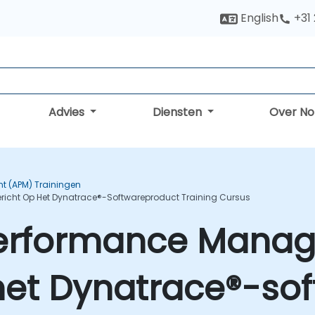
English
+31
Advies
Diensten
Over N
t (APM) Trainingen
icht Op Het Dynatrace®-Softwareproduct Training Cursus
Performance Mana
 het Dynatrace®-so