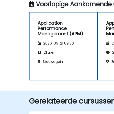
Voorlopige Aankomende 
Application
App
Performance
Pe
Management (APM) –
Ma
Gericht op het
Ger
2026-09-21 09:30
2
Dynatrace®-
Dyn
softwareproduct
sof
21 uren
2
Nieuwegein
E
Gerelateerde cursusse