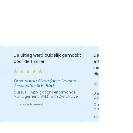
De uitleg werd duidelijk gemaakt
De training is uits
door de trainer
effectieve praktijk
instructeur heeft 
diepgaande kennis
onderwerp dat hij 
Davendran Sivarajah - Iverson
Associates Sdn Bhd
Cursus - Application Performance
J Malarvili Jaganat
Management (APM) with Dynatrace
Associates Sdn Bh
Cursus - Application
Automatisch vertaald
Management (APM) wi
Automatisch vertaald