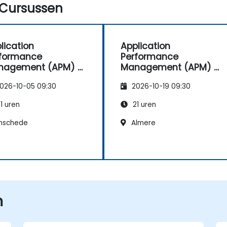
Cursussen
lication
Application
rformance
Performance
nagement (APM) –
Management (APM) –
icht op het
Gericht op het
026-10-05 09:30
2026-10-19 09:30
atrace®-
Dynatrace®-
twareproduct
softwareproduct
1 uren
21 uren
nschede
Almere
n