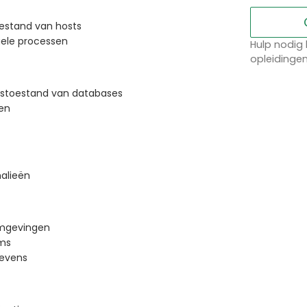
estand van hosts
uele processen
Hulp nodig 
opleidinge
dstoestand van databases
en
alieën
omgevingen
rms
gevens