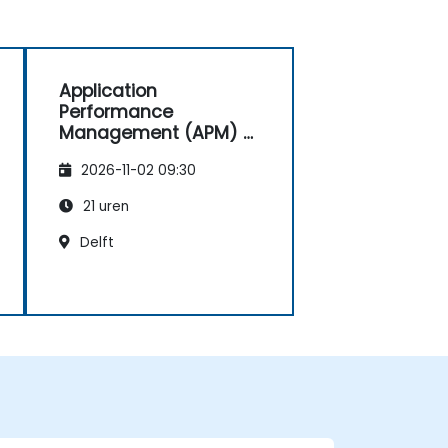
Application
Performance
Management (APM) –
Gericht op het
2026-11-02 09:30
Dynatrace®-
softwareproduct
21 uren
Delft