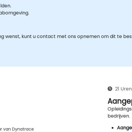
lden.
-labomgeving.
ng wenst, kunt u contact met ons opnemen om dit te be
21 Uren
Aangep
Opleidings
bedrijven.
Aange
ur van Dynatrace