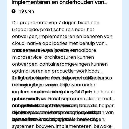
implementeren en onderhouden van
schaalbare Kubernetes microservices
49 Uren
Dit programma van 7 dagen biedt een
uitgebreide, praktische reis naar het
ontwerpen, implementeren en beheren van
cloud-native applicaties met behulp van
moderne DevOps-praktijken.
Deelnemers leren hoe ze schaalbare
microservice-architecturen kunnen
ontwerpen, containeromgevingen kunnen
optimaliseren en productie-workloads
kunnen beheren met Kubernetes. De cursus
Er ligt een sterke focus op operationele
behandelt geavanceerde
uitdagingen in de praktijk, waaronder
implementatiestrategieën, GitOps-
incidentrespons, simulatie van fouten en root
gebaseerde automatisering en
cause-analysis. Het programma sluit af met
observabiliteitspraktijken om de
het gebruik van AI-gedreven tools die helpen
Aan het einde van de training hebben
betrouwbaarheid en prestaties van het
bij het oplossen van problemen en het
deelnemers een helder begrip gekregen van
systeem te waarborgen.
versnellen van operationele beslissingen.
hoe ze veerkrachtige gedistribueerde
systemen bouwen, implementeren, bewaken