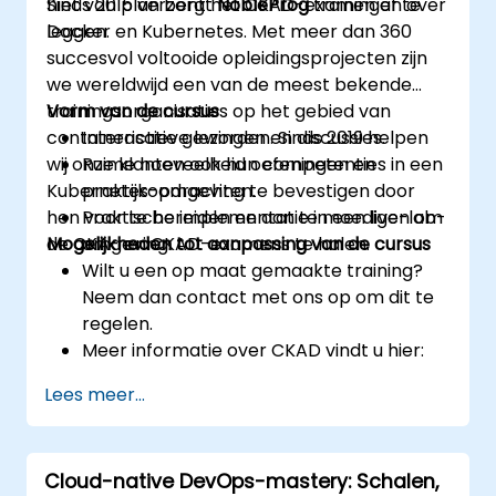
niet van plan bent het CKAD-examen af te
Sinds 2015 verzorgt
NobleProg
trainingen over
leggen.
Docker en Kubernetes. Met meer dan 360
succesvol voltooide opleidingsprojecten zijn
we wereldwijd een van de meest bekende
trainingsorganisaties op het gebied van
Vorm van de cursus
containerisatie geworden. Sinds 2019 helpen
Interactieve lezingen en discussies.
wij onze klanten ook hun competenties in een
Ruime hoeveelheid oefeningen en
Kubernetes-omgeving te bevestigen door
praktijkopdrachten.
hen voor te bereiden en aan te moedigen om
Praktische implementatie in een live-lab-
de CKA- en CKAD-examens te halen.
Mogelijkheden tot aanpassing van de cursus
omgeving.
Wilt u een op maat gemaakte training?
Neem dan contact met ons op om dit te
regelen.
Meer informatie over CKAD vindt u hier:
https://training.linuxfoundation.org/certificatio
Lees meer...
kubernetes-application-developer-
ckad/
Cloud-native DevOps-mastery: Schalen,