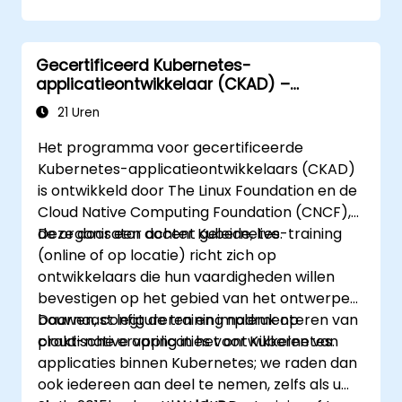
https://training.linuxfoundation.org/certificatio
kubernetes-administrator-cka
Gecertificeerd Kubernetes-
applicatieontwikkelaar (CKAD) –
voorbereiding op het examen
21 Uren
Het programma voor gecertificeerde
Kubernetes-applicatieontwikkelaars (CKAD)
is ontwikkeld door The Linux Foundation en de
Cloud Native Computing Foundation (CNCF),
de organisator achter Kubernetes.
Deze door een docent geleide, live-training
(online of op locatie) richt zich op
ontwikkelaars die hun vaardigheden willen
bevestigen op het gebied van het ontwerpen,
bouwen, configureren en implementeren van
Daarnaast legt de training nadruk op
cloud-native applicaties voor Kubernetes.
praktische ervaring in het ontwikkelen van
applicaties binnen Kubernetes; we raden dan
ook iedereen aan deel te nemen, zelfs als u