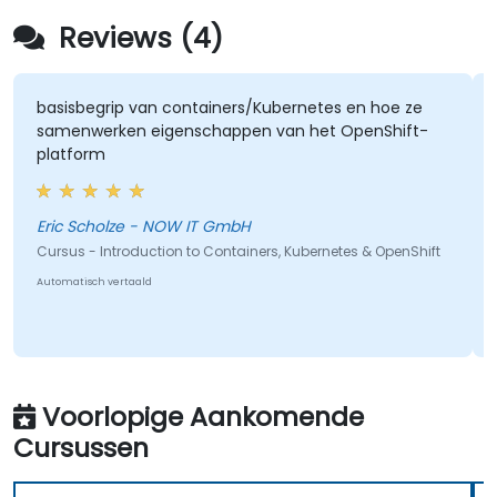
Reviews (4)
sisbegrip van containers/Kubernetes en hoe ze
Over m
amenwerken eigenschappen van het OpenShift-
onder
latform
Eric Scholze - NOW IT GmbH
Cursus 
Microse
rsus - Introduction to Containers, Kubernetes & OpenShift
Automatis
tomatisch vertaald
Voorlopige Aankomende
Cursussen