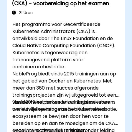
(CKA) - voorbereiding op het examen
21 Uren
Het programma voor Gecertificeerde
Kubernetes Administrators (CKA) is
ontwikkeld door The Linux Foundation en de
Cloud Native Computing Foundation (CNCF).
Kubernetes is tegenwoordig een
toonaangevend platform voor
containerorchestratie.
NobleProg biedt sinds 2015 trainingen aan op
het gebied van Docker en Kubernetes. Met
meer dan 360 met succes afgeronde
trainingsprojecten zijn wij uitgegroeid tot een
van de meest bekende trainingsinstituten
Sinds 2019 helpen we onze klanten eveneens
wereldwijd op het gebied van containerisatie.
om hun beheersing van het Kubernetes-
ecosysteem te bewijzen door hen voor te
bereiden op en aan te moedigen om de CKA-
en CKAD-examens af te leggen.
Deze interactieve, live-training onder leiding