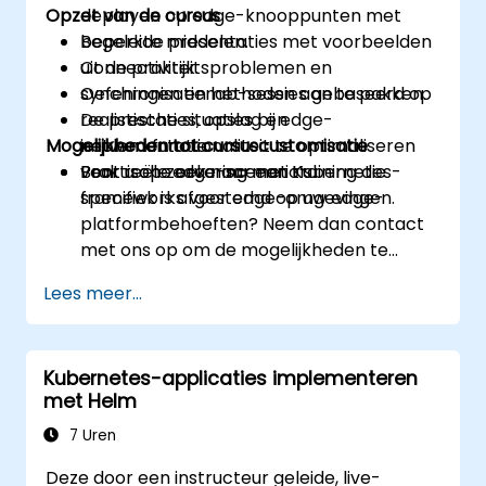
Opzet van de cursus
deployen op edge-knooppunten met
beperkte middelen.
Begeleide presentaties met voorbeelden
Connectiviteitsproblemen en
uit de praktijk.
synchronisatiemethoden aan te pakken.
Oefeningen en lab-sessies gebaseerd op
De prestaties, opslag en
realistische situaties bij edge-
Mogelijkheden tot cursuscustomisatie
netwerkfunctionaliteit te optimaliseren
implementatie.
voor reële edge-scenario’s.
Praktische ervaring met Kubernetes-
Bent u op zoek naar een training die
frameworks voor edge-omgevingen.
specifiek is afgestemd op uw edge-
platformbehoeften? Neem dan contact
met ons op om de mogelijkheden te
bespreken.
Lees meer...
Kubernetes-applicaties implementeren
met Helm
7 Uren
Deze door een instructeur geleide, live-