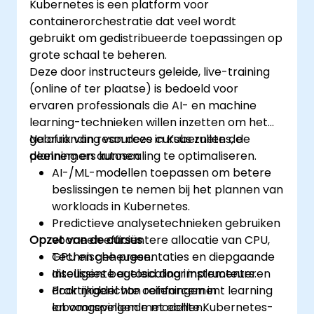
Kubernetes is een platform voor
containerorchestratie dat veel wordt
gebruikt om gedistribueerde toepassingen op
grote schaal te beheren.
Deze door instructeurs geleide, live-training
(online of ter plaatse) is bedoeld voor
ervaren professionals die AI- en machine
learning-technieken willen inzetten om het
gebruik van resources in Kubernetes, de
Na afronding van deze cursus zullen de
planning en autoscaling te optimaliseren.
deelnemers kunnen:
AI-/ML-modellen toepassen om betere
beslissingen te nemen bij het plannen van
workloads in Kubernetes.
Predictieve analysetechnieken gebruiken
Opzet van de cursus
voor een efficiëntere allocatie van CPU,
GPU en geheugen.
Technische presentaties en diepgaande
Intelligente autoscaling implementeren
discussies begeleid door instructeurs.
door middel van reinforcement learning
Praktijkgerichte oefeningen in
en voorspellende modellen.
labomgevingen met echte Kubernetes-