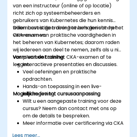
van een instructeur (online of op locatie)
richt zich op systeembeheerders en
gebruikers van Kubernetes die hun kennis
willen bevestigen door het behalen van het
Daarnaast is de training tevens gericht op het
CKA-examen.
verwerven van praktische vaardigheden in
het beheren van Kubernetes; daarom raden
wij iedereen aan deel te nemen, zelfs als u niet
van plan bent om het CKA-examen af te
Vorm van de training
leggen.
Interactieve presentaties en discussies.
Veel oefeningen en praktische
opdrachten.
Hands-on toepassing in een live-
Mogelijkheden tot cursusaanpassing
labomgeving.
Wilt u een aangepaste training voor deze
cursus? Neem dan contact met ons op
om de details te bespreken.
Meer informatie over certificering via CKA
vindt u hier:
Lees meer...