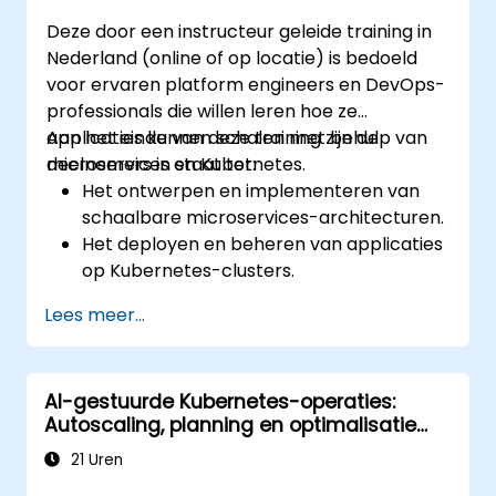
Deze door een instructeur geleide training in
Nederland (online of op locatie) is bedoeld
voor ervaren platform engineers en DevOps-
professionals die willen leren hoe ze
applicaties kunnen schalen met behulp van
Aan het einde van deze training zijn de
microservices en Kubernetes.
deelnemers in staat tot:
Het ontwerpen en implementeren van
schaalbare microservices-architecturen.
Het deployen en beheren van applicaties
op Kubernetes-clusters.
Het gebruik van Helm-charts voor een
Lees meer...
efficiënte service-implementatie.
Het monitoren en onderhouden van de
status van microservices in productie.
AI-gestuurde Kubernetes-operaties:
Het toepassen van best practices op het
Autoscaling, planning en optimalisatie
gebied van beveiliging en compliance
van resources
binnen een Kubernetes-omgeving.
21 Uren