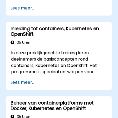
en onderhouden in een Kubernetes-
Lees meer...
omgeving.
Inleiding tot containers, Kubernetes en
OpenShift
35 Uren
In deze praktijkgerichte training leren
deelnemers de basisconcepten rond
containers, Kubernetes en OpenShift. Het
programma is speciaal ontworpen voor
softwareontwikkelaars, DevOps-engineers en
Lees meer...
IT-professionals. Zij komen te weten hoe men
containergebaseerde applicaties bouwt,
workloads implementeert, Kubernetes-
Beheer van containerplatforms met
resources beheert en OpenShift gebruikt om
Docker, Kubernetes en OpenShift
efficiënt moderne toepassingen in cloud- en
hybride omgevingen uit te leveren.
35 Uren