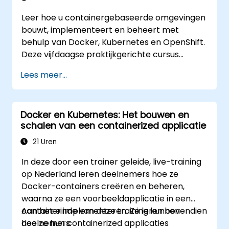
Leer hoe u containergebaseerde omgevingen
bouwt, implementeert en beheert met
behulp van Docker, Kubernetes en OpenShift.
Deze vijfdaagse praktijkgerichte cursus
behandelt onder andere containerimages,
Lees meer...
workloads in Kubernetes, netwerking en
opslag, beveiliging, monitoring en
daadwerkelijk OpenShift-beheer. Deelnemers
Docker en Kubernetes: Het bouwen en
verwerven de vaardigheden die nodig zijn om
schalen van een containerized applicatie
moderne containerplatforms te runnen en
problemen bij toepassingen zowel in
21 Uren
ontwikkel- als productieomgevingen op te
In deze door een trainer geleide, live-training
lossen.
op Nederland leren deelnemers hoe ze
Docker-containers creëren en beheren,
waarna ze een voorbeeldapplicatie in een
container implementeren. Ze leren bovendien
Aan het einde van deze training kunnen
hoe ze hun containerized applicaties
deelnemers: