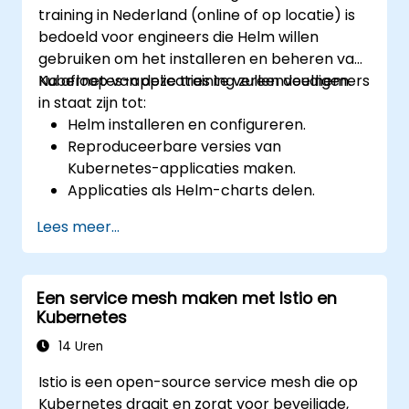
training in Nederland (online of op locatie) is
bedoeld voor engineers die Helm willen
gebruiken om het installeren en beheren van
Kubernetes-applicaties te vereenvoudigen.
Na afloop van deze training zullen deelnemers
in staat zijn tot:
Helm installeren en configureren.
Reproduceerbare versies van
Kubernetes-applicaties maken.
Applicaties als Helm-charts delen.
Derdenapplicaties die in de vorm van
Lees meer...
Helm-charts zijn opgeslagen, draaien.
Versies van Helm-pakketten beheren.
Een service mesh maken met Istio en
Kubernetes
14 Uren
Istio is een open-source service mesh die op
Kubernetes draait en zorgt voor beveiligde,