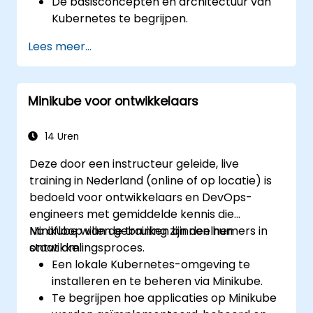
De basisconcepten en architectuur van
Kubernetes te begrijpen.
Containers te implementeren en
Lees meer...
beheren met kubectl en het Minikube-
dashbaord.
Persistente opslag en
Minikube voor ontwikkelaars
netwerkoplossingen voor Kubernetes in
te richten.
Minikube te gebruiken voor het
14 Uren
ontwikkelen, testen en debuggen van
Deze door een instructeur geleide, live
applicaties.
training in Nederland (online of op locatie) is
bedoeld voor ontwikkelaars en DevOps-
engineers met gemiddelde kennis die
Minikube willen gebruiken binnen hun
Na afloop van de training zijn deelnemers in
ontwikkelingsproces.
staat om:
Een lokale Kubernetes-omgeving te
installeren en te beheren via Minikube.
Te begrijpen hoe applicaties op Minikube