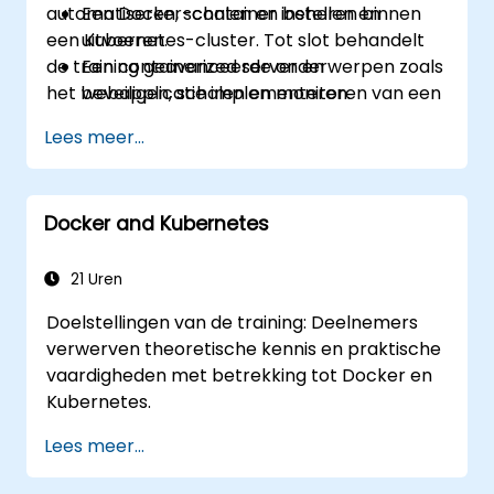
automatiseren, schalen en beheren binnen
Een Docker-container instellen en
een Kubernetes-cluster. Tot slot behandelt
uitvoeren.
de training geavanceerde onderwerpen zoals
Een containerized server en
het beveiligen, schalen en monitoren van een
webapplicatie implementeren.
Kubernetes-cluster.
Docker-afbeeldingen bouwen en
Lees meer...
beheren.
Een Docker- en Kubernetes-cluster
opzetten.
Docker and Kubernetes
Kubernetes gebruiken om een
webapplicatie binnen een cluster te
implementeren en beheren.
21 Uren
Een Kubernetes-cluster beveiligen,
Doelstellingen van de training: Deelnemers
schalen en monitoren.
verwerven theoretische kennis en praktische
vaardigheden met betrekking tot Docker en
Kubernetes.
Lees meer...