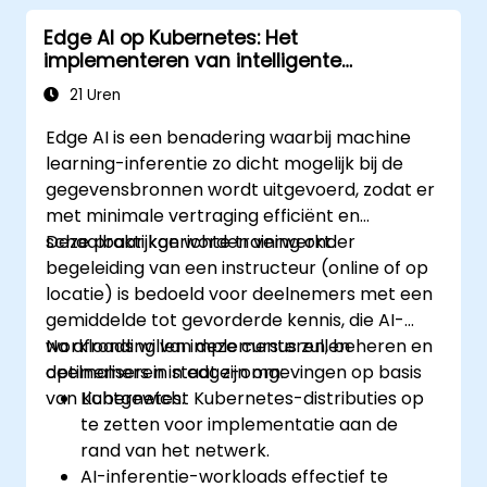
Edge AI op Kubernetes: Het
implementeren van intelligente
toepassingen aan de rand van het
21 Uren
netwerk
Edge AI is een benadering waarbij machine
learning-inferentie zo dicht mogelijk bij de
gegevensbronnen wordt uitgevoerd, zodat er
met minimale vertraging efficiënt en
schaalbaar kan worden verwerkt.
Deze praktijkgerichte training onder
begeleiding van een instructeur (online of op
locatie) is bedoeld voor deelnemers met een
gemiddelde tot gevorderde kennis, die AI-
workloads willen implementeren, beheren en
Na afronding van deze cursus zullen
optimaliseren in edge-omgevingen op basis
deelnemers in staat zijn om:
van Kubernetes.
Lichtgewicht Kubernetes-distributies op
te zetten voor implementatie aan de
rand van het netwerk.
AI-inferentie-workloads effectief te