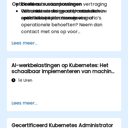
Optionele cursusaanpassingen
De infrastructuurkosten en vertraging
clusters.
verminderen via geautomatiseerde
Concreet werken aan AI-modellen in
Wilt u deze training aanpassen aan uw
optimalisatie van resources.
realistische operationele scenario’s.
specifieke platformomgeving of
operationele behoeften? Neem dan
contact met ons op voor
maatwerkoplossingen.
Lees meer...
AI-werkbelastingen op Kubernetes: Het
schaalbaar implementeren van machine
learning-modellen
14 Uren
Lees meer...
Gecertificeerd Kubernetes Administrator