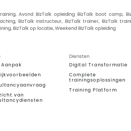
aining, Avond BizTalk opleiding BizTalk boot camp, Bi
ching, BizTalk instructeur, BizTalk trainer, BizTalk train
aining, BizTalk op locatie, Weekend BizTalk opleiding
s
Diensten
 Aanpak
Digital Transformatie
tijkvoorbeelden
Complete
trainingsoplossingen
ultancyaanvraag
Training Platform
zicht van
ultancydiensten