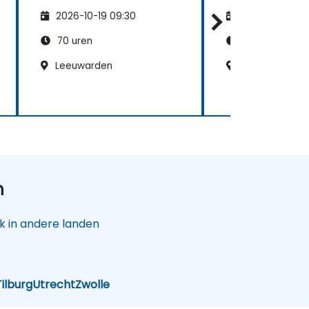
gevorderden
2026-10-19 09:30
2026-11-02 09
70 uren
35 uren
Leeuwarden
Groningen
n
 in andere landen
Tilburg
Utrecht
Zwolle