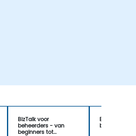
BizTalk voor
BizTalk voor
beheerders - van
beheerders
beginners tot