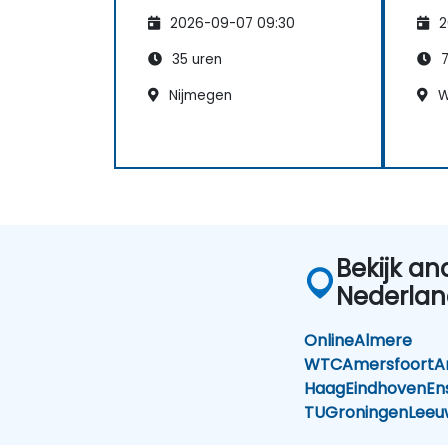
gev
2026-09-07 09:30
2
35 uren
7
Nijmegen
W
Bekijk an
Nederla
Online
Almere
WTC
Amersfoort
A
Haag
Eindhoven
En
TU
Groningen
Leeu