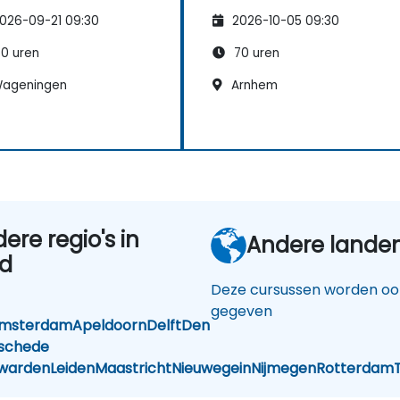
orderden
gevorderden
bijbehorende omgeving te
026-09-21 09:30
2026-10-05 09:30
optimaliseren.
Het monitoren van bedrijfsactiviteiten
0 uren
70 uren
te automatiseren.
Problemen tijdens runtime op te lossen.
ageningen
Arnhem
Testen van BizTalk te automatiseren.
Systematisch onderhoud van BizTalk te
plannen en uit te voeren.
dere regio's in
Andere lande
nd
Deze cursussen worden ook
gegeven
msterdam
Apeldoorn
Delft
Den
schede
warden
Leiden
Maastricht
Nieuwegein
Nijmegen
Rotterdam