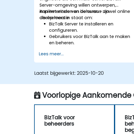
Server-omgeving willen ontwerpen,
implementeren en beheren – zowel online
Aan het einde van de cursus zijn
als op locatie.
deelnemers in staat om:
BizTalk Server te installeren en
configureren.
Gebruikers voor BizTalk aan te maken
en beheren.
Het berichtenverkeer binnen de
Lees meer...
organisatie veilig in te richten.
Integratie met externe partners via EDI
te configureren.
Laatst bijgewerkt:
2025-10-20
Zakelijke regels te implementeren,
bewaken en beheren.
De implementatie van BizTalk-
applicaties te automatiseren.
Voorlopige Aankomende 
Zakelijke activiteiten te volgen,
monitoren en analyseren.
Een strategie voor hoge
BizTalk voor
Biz
beschikbaarheid en rampenherstel
beheerders
beh
voor BizTalk Server op te stellen en uit
beg
te voeren.