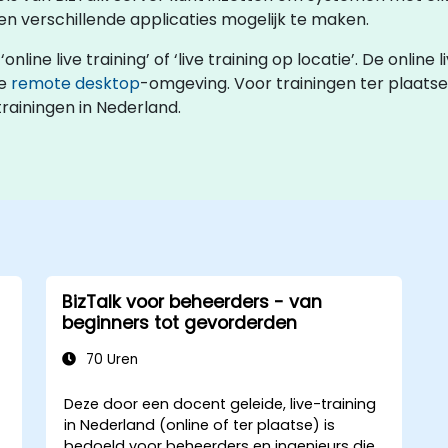
en verschillende applicaties mogelijk te maken.
ine live training’ of ‘live training op locatie’. De online l
ve
remote desktop
-omgeving. Voor trainingen ter plaatse
rainingen in Nederland.
BizTalk voor beheerders - van
beginners tot gevorderden
70 Uren
Deze door een docent geleide, live-training
in Nederland (online of ter plaatse) is
bedoeld voor beheerders en ingenieurs die