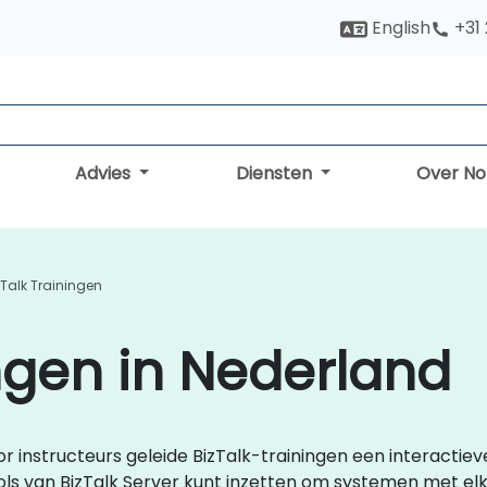
English
+31
Advies
Diensten
Over N
zTalk Trainingen
ingen in Nederland
r instructeurs geleide BizTalk-trainingen een interactieve,
ols van BizTalk Server kunt inzetten om systemen met elk