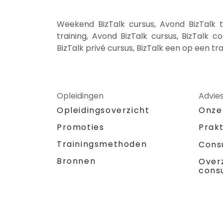
Weekend BizTalk cursus, Avond BizTalk tr
training, Avond BizTalk cursus, BizTalk coa
BizTalk privé cursus, BizTalk een op een tr
Opleidingen
Advie
Opleidingsoverzicht
Onze
Promoties
Prak
Trainingsmethoden
Cons
Bronnen
Over
cons