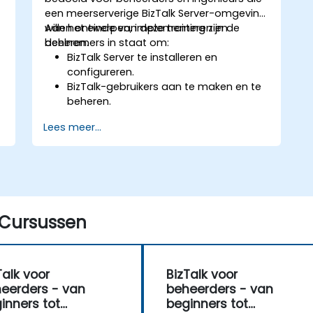
een meerserverige BizTalk Server-omgeving
willen ontwerpen, implementeren en
Aan het einde van deze training zijn de
beheren.
deelnemers in staat om:
BizTalk Server te installeren en
configureren.
BizTalk-gebruikers aan te maken en te
beheren.
Berichtroutering binnen een organisatie
Lees meer...
in te stellen en te beveiligen.
EDI-gebaseerde integratie met externe
partners te configureren.
Zakelijke regels te implementeren, te
bewaken en te beheren.
De implementatie van BizTalk-
Cursussen
toepassingen te automatiseren.
Bedrijfsactiviteiten te volgen,
monitoren en analyseren.
Een hoge beschikbaarheid en een
Talk voor
BizTalk voor
effectief noodherstel voor BizTalk
eerders - van
beheerders - van
Server te plannen en uit te voeren.
inners tot
beginners tot
De prestaties van BizTalk Server en de