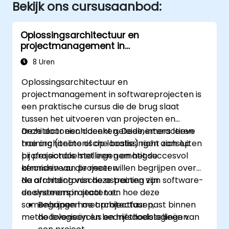
Bekijk ons cursusaanbod:
Oplossingsarchitectuur en
projectmanagement in
softwareprojecten
8 Uren
Oplossingsarchitectuur en
projectmanagement in softwareprojecten is
een praktische cursus die de brug slaat
tussen het uitvoeren van projecten en
architectonisch denken. Deelnemers leren
Deze door een docent geleide, interactieve
hoe architectonische beslissingen aansluiten
training (online of op locatie) richt zich op
bij projectdoelstellingen en het succesvol
professionals met een gematigde
afronden van projecten.
kennisniveau die meer willen begrijpen over
de architectonische aspecten van software-
Na afronding van deze training zijn
en systeemprojecten en hoe deze
deelnemers in staat tot:
samenhangen met projectfasen,
Begrijpen hoe architectuur past binnen
methodologieën en bedrijfsdoelstellingen.
de levenscyclus en methodologieën van