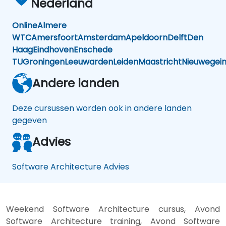
Nederland
Online
Almere
WTC
Amersfoort
Amsterdam
Apeldoorn
Delft
Den
Haag
Eindhoven
Enschede
TU
Groningen
Leeuwarden
Leiden
Maastricht
Nieuwegei
Andere landen
Deze cursussen worden ook in andere landen
gegeven
Advies
Software Architecture Advies
Weekend Software Architecture cursus, Avond
Software Architecture training, Avond Software