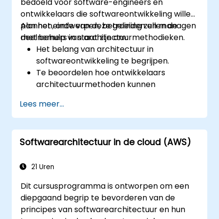
bedoeld voor software-engineers en
ontwikkelaars die softwareontwikkeling willen
plannen, ontwerpen, begeleiden en managen
Aan het einde van deze training zullen de
met behulp van architectuurmethodieken.
deelnemers in staat zijn om:
Het belang van architectuur in
softwareontwikkeling te begrijpen.
Te beoordelen hoe ontwikkelaars
architectuurmethoden kunnen
toepassen bij hun werk.
Lees meer...
De processen rond architectuurontwerp
te leren om die te kunnen managen en
evalueren.
Softwarearchitectuur in de cloud (AWS)
Complexe applicaties vorm te geven met
een gestructureerde architecturale
aanpak.
21 Uren
Een besluitvormingsstructuur op te
Dit cursusprogramma is ontworpen om een
zetten waarmee problemen kunnen
diepgaand begrip te bevorderen van de
worden aangepakt en
principes van softwarearchitectuur en hun
verantwoordelijkheden binnen