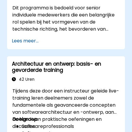
Dit programma is bedoeld voor senior
individuele medewerkers die een belangrijke
rol spelen bij het vormgeven van de
technische richting, het bevorderen van
architectuurconsistentie en het beïnvloeden
Lees meer...
van engineeringbeslissingen binnen meerdere
teams.
Architectuur en ontwerp: basis- en
gevorderde training
42 Uren
Tijdens deze door een instructeur geleide live-
training leren deelnemers zowel de
fundamentele als geavanceerde concepten
van softwarearchitectuur en -ontwerp, aan
de hand van praktische oefeningen en
Doelgroep
discussies.
Softwareprofessionals