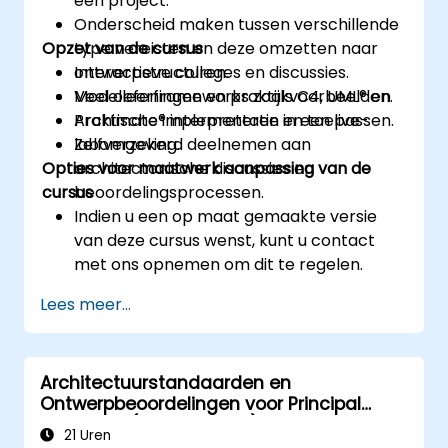
een project.
Onderscheid maken tussen verschillende
Opzet van de cursus
type vereisten en deze omzetten naar
ontwerpstructuren.
Interactieve colleges en discussies.
Modelleerframeworks zoals C4, UML® en
Veel oefeningen en praktijkvoorbeelden.
Archimate® interpreteren en toepassen.
Praktische implementatie in een live-
Zelfverzekerd deelnemen aan
labomgeving.
Opties voor maatwerk aanpassing van de
architectonische discussies en
cursus
beoordelingsprocessen.
Indien u een op maat gemaakte versie
van deze cursus wenst, kunt u contact
met ons opnemen om dit te regelen.
Lees meer...
Architectuurstandaarden en
Ontwerpbeoordelingen voor Principal
Engineers (AS meets DR)
21 Uren