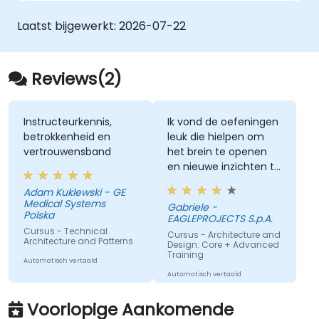
zijn, wordt dit verband tot op heden nog niet
volledig beschreven. Een voorbeeld hiervan is
Laatst bijgewerkt:
2026-07-22
het opsplitsen van een complex monolithisch
systeem in twee afzonderlijke systemen die
via webservices met elkaar communiceren;
Reviews(2)
deze wijziging leidt tot aanzienlijke
veranderingen zowel binnen beide nieuwe
systemen als in de onderliggende
Instructeurkennis,
Ik vond de oefeningen
betrokkenheid en
leuk die hielpen om
architectuur.
vertrouwensband
het brein te openen
en nieuwe inzichten te
krijgen over software-
Adam Kuklewski - GE
architectuur.
Medical Systems
Gabriele -
Polska
EAGLEPROJECTS S.p.A.
Cursus - Technical
Cursus - Architecture and
Architecture and Patterns
Design: Core + Advanced
Training
Automatisch vertaald
Automatisch vertaald
Voorlopige Aankomende