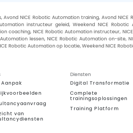
 Avond NICE Robotic Automation training, Avond NICE R
tomation instructeur geleid, Weekend NICE Robotic A
on coaching, NICE Robotic Automation instructeur, NICE
 Automation lessen, NICE Robotic Automation on-site, N
NICE Robotic Automation op locatie, Weekend NICE Roboti
s
Diensten
 Aanpak
Digital Transformatie
tijkvoorbeelden
Complete
trainingsoplossingen
ultancyaanvraag
Training Platform
zicht van
ultancydiensten