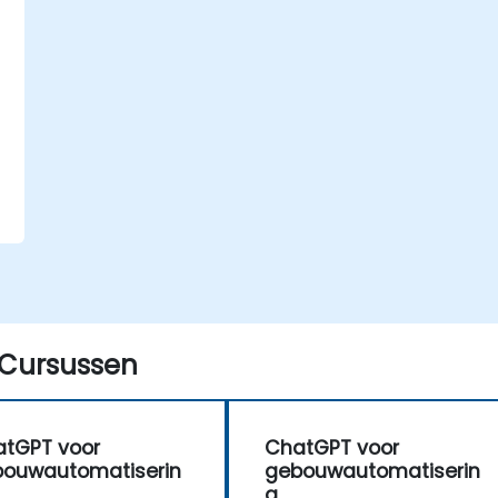
e
Cursussen
tGPT voor
ChatGPT voor
ouwautomatiserin
gebouwautomatiserin
g