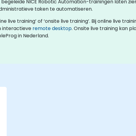
rs begeleide NICE Robotic Automation-trainingen laten zi
dministratieve taken te automatiseren.
ive training’ of ‘onsite live training’. Bij online live train
 interactieve
remote desktop
. Onsite live training kan p
bleProg in Nederland.