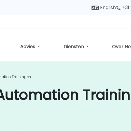
English
+31
Advies
Diensten
Over N
mation Trainingen
Automation Trainin