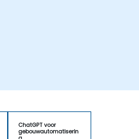
ChatGPT voor
gebouwautomatiserin
g