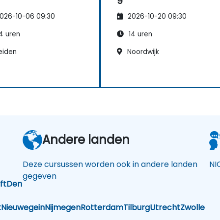
026-10-06 09:30
2026-10-20 09:30
4 uren
14 uren
eiden
Noordwijk
Andere landen
Deze cursussen worden ook in andere landen
NI
gegeven
ft
Den
t
Nieuwegein
Nijmegen
Rotterdam
Tilburg
Utrecht
Zwolle