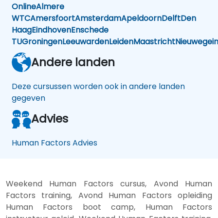
Online
Almere
WTC
Amersfoort
Amsterdam
Apeldoorn
Delft
Den
Haag
Eindhoven
Enschede
TU
Groningen
Leeuwarden
Leiden
Maastricht
Nieuwegei
Andere landen
Deze cursussen worden ook in andere landen
gegeven
Advies
Human Factors Advies
Weekend Human Factors cursus, Avond Human
Factors training, Avond Human Factors opleiding
Human Factors boot camp, Human Factors