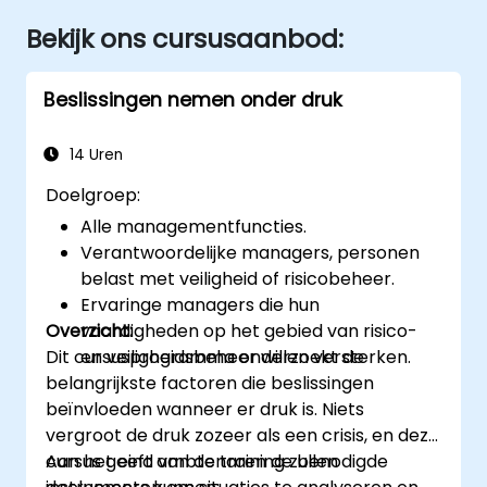
Bekijk ons cursusaanbod:
Beslissingen nemen onder druk
14 Uren
Doelgroep:
Alle managementfuncties.
Verantwoordelijke managers, personen
belast met veiligheid of risicobeheer.
Ervaringe managers die hun
Overzicht:
vaardigheden op het gebied van risico-
Dit cursusprogramma onderzoekt de
en veiligheidsbeheer willen versterken.
belangrijkste factoren die beslissingen
beïnvloeden wanneer er druk is. Niets
vergroot de druk zozeer als een crisis, en deze
cursus geeft ambtenaren de benodigde
Aan het eind van de training zullen