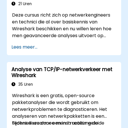
veelvoorkomende prestatie- en
21 Uren
communicatieproblemen binnen TCP/IP-
Deze cursus richt zich op netwerkengineers
netwerken te diagnosticeren.
en technici die al over basiskennis van
Wireshark beschikken en nu willen leren hoe
men geavanceerde analyses uitvoert op
netwerkverkeer. U krijgt praktijkgerichte
Lees meer...
vaardigheden om prestatie-, toepassings- en
beveiligingsproblemen te identificeren en
oplossen – waaronder problemen in VoIP,
Analyse van TCP/IP-netwerkverkeer met
DNS, databases en diverse vormen van
Wireshark
netwerkaanvallen. Er wordt gebruikgemaakt
van commandoregeltools, geavanceerde
35 Uren
filters en forensische methoden. De cursus is
Wireshark is een gratis, open-source
sterk praktijkgericht en gebaseerd op echte
pakketanalyser die wordt gebruikt om
bedrijfsnetwerksituaties.
netwerkproblemen te diagnosticeren. Het
analyseren van netwerkpakketten is een
techniek waarmee men in realtime de
Tijdens deze door een instructeur geleide