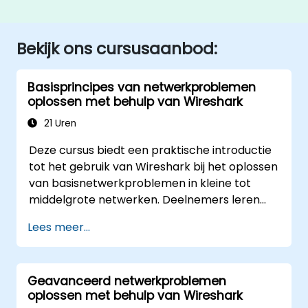
Bekijk ons cursusaanbod:
Basisprincipes van netwerkproblemen
oplossen met behulp van Wireshark
21 Uren
Deze cursus biedt een praktische introductie
tot het gebruik van Wireshark bij het oplossen
van basisnetwerkproblemen in kleine tot
middelgrote netwerken. Deelnemers leren
pakketten vastleggen, captuur- en
Lees meer...
weergavefilters toepassen en statistieken,
tijdsverloop, bandbreedte, latentie en
pakketverlies analyseren. Het onderwijs is
Geavanceerd netwerkproblemen
volledig praktijkgericht en geeft deelnemers
oplossen met behulp van Wireshark
de benodigde vaardigheden om