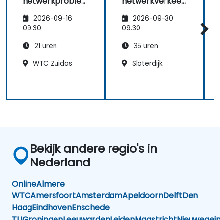
netwerkproble
netwerkverkeer
men oplossen
met Wireshark
2026-09-16
2026-09-30
met behulp van
Wireshark
09:30
09:30
21 uren
35 uren
WTC Zuidas
Sloterdijk
Bekijk andere regio's in
Nederland
Online
Almere
WTC
Amersfoort
Amsterdam
Apeldoorn
Delft
Den
Haag
Eindhoven
Enschede
TU
Groningen
Leeuwarden
Leiden
Maastricht
Nieuwegei