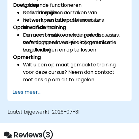
Doelgroep
voldoende functioneren
De belangrijkste oorzaken van
Netwerkengineers
netwerkprestatieproblemen te
Netwerk- en computermonteurs
Opzet van de training
identificeren
De meest voorkomende redenen voor
Een combinatie van lezingen, discussies,
vertragingen in TCP/IP-communicatie
oefeningen en veel praktijkgerichte
vast te stellen en op te lossen
begeleiding
Opmerking
Wilt u een op maat gemaakte training
voor deze cursus? Neem dan contact
met ons op om dit te regelen.
Lees meer...
Laatst bijgewerkt:
2026-07-31
Reviews(3)