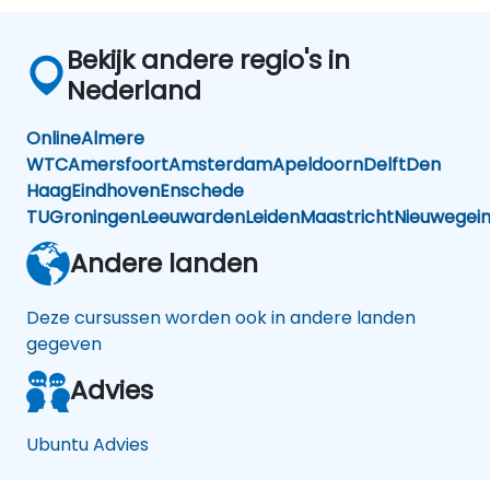
Bekijk andere regio's in
Nederland
Online
Almere
WTC
Amersfoort
Amsterdam
Apeldoorn
Delft
Den
Haag
Eindhoven
Enschede
TU
Groningen
Leeuwarden
Leiden
Maastricht
Nieuwegei
Andere landen
Deze cursussen worden ook in andere landen
gegeven
Advies
Ubuntu Advies