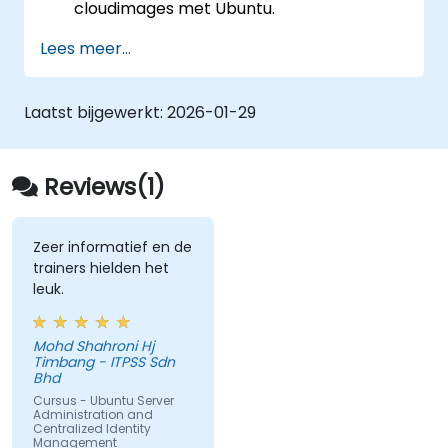
cloudimages met Ubuntu.
De kenmerken en voordelen van Ubuntu
Lees meer...
en de verschillende varianten begrijpen.
Netwerkapparaten en
beveiligingsinstellingen configureren door
Laatst bijgewerkt:
2026-01-29
middel van bash- en sudo-
shellcommando’s.
Technologieën (zoals OpenStack) en
Reviews(1)
hulpmiddelen die in Ubuntu beschikbaar
zijn, gebruiken voor het beheer van
virtualisatie en cloudcontainers.
Zeer informatief en de
trainers hielden het
Hoe mailservers (Dovecot, Exim4 en
leuk.
Postfix) en webservers (Apache) op te
zetten en te configureren in Ubuntu leren.
Mohd Shahroni Hj
Timbang - ITPSS Sdn
Bhd
Cursus - Ubuntu Server
Administration and
Centralized Identity
Management