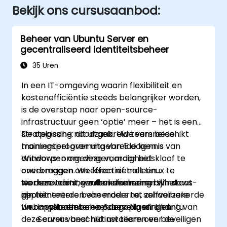
Bekijk ons cursusaanbod:
Beheer van Ubuntu Server en
gecentraliseerd identiteitsbeheer
35 Uren
In een IT-omgeving waarin flexibiliteit en
kostenefficiëntie steeds belangrijker worden,
is de overstap naar open-source-
infrastructuur geen ‘optie’ meer – het is een
strategische noodzaak. Uw team beschikt
De oplossing: dit uitgebreide versnelde
momenteel over uitgebreide kennis van
trainingsprogramma van 5 dagen is
Windows-omgevingen, maar het
ontworpen om deze vaardigheidskloof te
onvermogen om effectief met Linux te
overbruggen. We leren niet alleen
werken vormt een belemmering bij het
‘commando’s’; we transformeren Windows-
Na deze training zullen deelnemers in staat
implementeren van moderne, schaalbare
georiënteerde beheerders tot zelfverzekerde
zijn tot:
webapplicaties en opslagoplossingen.
Linux-systeembeheerders. Na afronding van
Implementeren & beveiligen: Ubuntu
deze cursus beschikt uw team over de
Server vanaf nul installeren en beveiligen