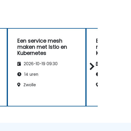
Een service mesh
Een service 
maken met Istio en
maken met Is
Kubernetes
Kubernetes
2026-10-19 09:30
2026-11-02 09
14 uren
14 uren
Zwolle
Tilburg