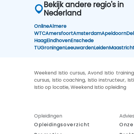
Bekijk andere regio's in
Nederland
Online
Almere
WTC
Amersfoort
Amsterdam
Apeldoorn
Del
Haag
Eindhoven
Enschede
TU
Groningen
Leeuwarden
Leiden
Maastrich
Weekend Istio cursus, Avond Istio training,
cursus, Istio coaching, Istio instructeur, Ist
Istio op locatie, Weekend Istio opleiding
Opleidingen
Advie
Opleidingsoverzicht
Onze