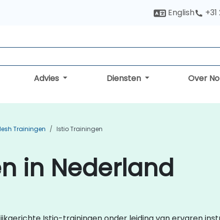
English
+31
Advies
Diensten
Over N
Mesh Trainingen
Istio Trainingen
en in Nederland
ijkgerichte Istio-trainingen onder leiding van ervaren inst