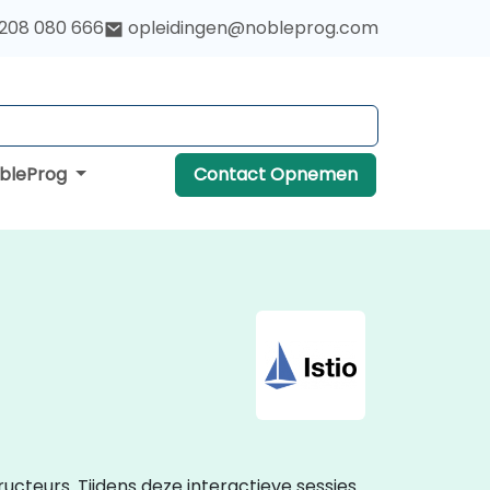
 208 080 666
opleidingen@nobleprog.com
obleProg
Contact Opnemen
ructeurs. Tijdens deze interactieve sessies