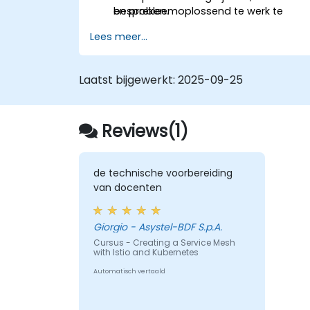
en probleemoplossend te werk te
bespreken.
gaan met behulp van Prometheus,
Lees meer...
Grafana en Jaeger.
Istio te integreren met Calico voor
geavanceerde netwerkbeleidsregels e
Laatst bijgewerkt:
2025-09-25
extra beveiliging.
Reviews(1)
de technische voorbereiding
van docenten
Giorgio - Asystel-BDF S.p.A.
Cursus - Creating a Service Mesh
with Istio and Kubernetes
Automatisch vertaald