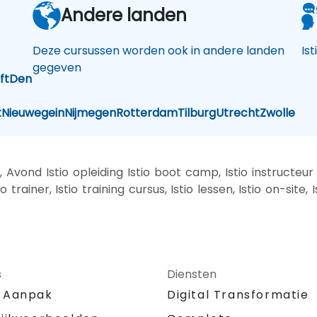
Andere landen
Deze cursussen worden ook in andere landen
Ist
gegeven
ft
Den
t
Nieuwegein
Nijmegen
Rotterdam
Tilburg
Utrecht
Zwolle
 Avond Istio opleiding Istio boot camp, Istio instructeur
io trainer, Istio training cursus, Istio lessen, Istio on-site,
s
Diensten
 Aanpak
Digital Transformatie