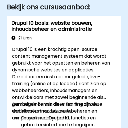
Bekijk ons cursusaanbod:
Drupal 10 basis: website bouwen,
inhoudsbeheer en administratie
21 Uren
Drupal 10 is een krachtig open-source
content management systeem dat wordt
gebruikt voor het opzetten en beheren van
dynamische websites en applicaties.
Deze door een instructeur geleide, live-
training (online of op locatie) richt zich op
webbeheerders, inhoudsmanagers en
ontwikkelaars met zowel beginnende als
gematigde kennis die willen leren hoe ze
Aan het einde van deze training zijn de
websites kunnen bouwen, beheren en
deelnemers in staat om te:
aanpassen met Drupal 10.
Drupal’s ecosysteem, functies en
gebruikersinterface te begrijpen.