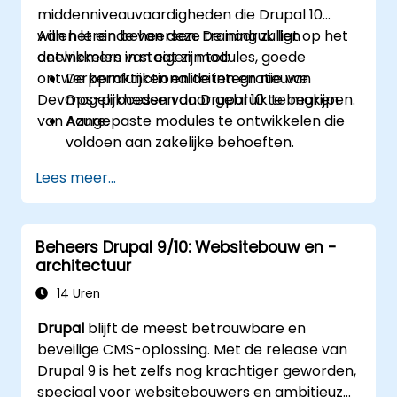
middenniveauvaardigheden die Drupal 10
willen leren beheersen. De nadruk ligt op het
Aan het einde van deze training zullen
ontwikkelen van eigen modules, goede
deelnemers in staat zijn tot:
ontwerppraktijken en de integratie van
De kernfunctionaliteiten en nieuwe
DevOps-processen door gebruik te maken
mogelijkheden van Drupal 10 te begrijpen.
van Azure.
Aangepaste modules te ontwikkelen die
voldoen aan zakelijke behoeften.
De beste praktijken voor Drupal-
Lees meer...
ontwikkeling toe te passen.
Ontwikkelomgevingen te configureren en
beheren met behulp van Azure-diensten.
Beheers Drupal 9/10: Websitebouw en -
Implementatie en schaling te
architectuur
automatiseren via de tools binnen Azure
DevOps.
14 Uren
Drupal
blijft de meest betrouwbare en
beveilige CMS-oplossing. Met de release van
Drupal 9 is het zelfs nog krachtiger geworden,
speciaal voor websitebouwers en ambitieuze