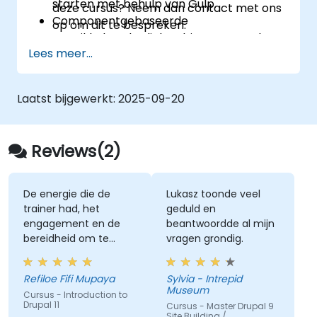
starten met behulp van Gulp.
deze cursus? Neem dan contact met ons
Componentgebaseerde
op om dit te bespreken.
ontwikkelmethodieken binnen Drupal te
Lees meer...
implementeren.
Laatst bijgewerkt:
2025-09-20
Reviews(2)
De energie die de
Lukasz toonde veel
trainer had, het
geduld en
engagement en de
beantwoordde al mijn
bereidheid om te
vragen grondig.
helpen wanneer we
vastzaten
Refiloe Fifi Mupaya
Sylvia - Intrepid
Museum
Cursus - Introduction to
Drupal 11
Cursus - Master Drupal 9
Site Building /