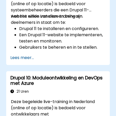
(online of op locatie) is bedoeld voor
systeembeheerders die een Drupal 11-
website willen instellen en beheren.
Aan het einde van deze training zijn
deelnemers in staat om te:
Drupal 11 te installeren en configureren.
Een Drupal 11-website te implementeren,
testen en monitoren.
Gebruikers te beheren en in te stellen.
Een Drupal 11-website veilig te houden.
Lees meer...
De prestaties van een Drupal 11-website
te optimaliseren.
Geplande back-ups uit te voeren.
Drupal 10: Moduleontwikkeling en DevOps
Meerdere versies van een Drupal 11-
met Azure
website te implementeren (multilingual,
mobiel, etc.).
21 Uren
Deze begeleide live-training in Nederland
(online of op locatie) is bedoeld voor
ontwikkelaars met