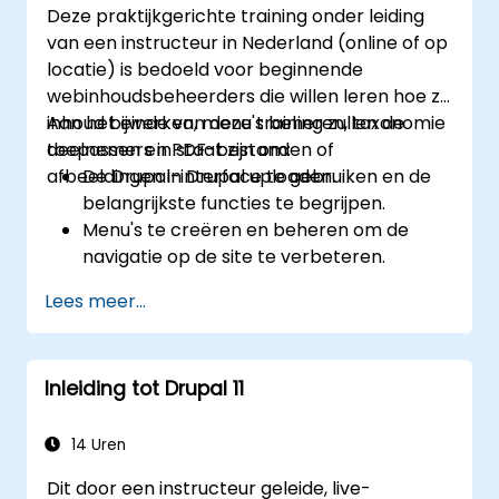
Deze praktijkgerichte training onder leiding
van een instructeur in Nederland (online of op
locatie) is bedoeld voor beginnende
webinhoudsbeheerders die willen leren hoe ze
inhoud bijwerken, menu's beheren, taxonomie
Aan het einde van deze training zullen de
toepassen en PDF-bestanden of
deelnemers in staat zijn om:
afbeeldingen in Drupal uploaden.
De Drupal-interface te gebruiken en de
belangrijkste functies te begrijpen.
Menu's te creëren en beheren om de
navigatie op de site te verbeteren.
Taxonomie te benutten voor effectieve
Lees meer...
categorisering en organisatie van inhoud.
PDF-bestanden, afbeeldingen en andere
mediabestanden te uploaden en te
Inleiding tot Drupal 11
beheren.
Eenvoudige contentpagina’s voor de
bibliotheekwebsite te bewerken en te
14 Uren
publiceren.
Dit door een instructeur geleide, live-