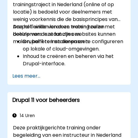
trainingstraject in Nederland (online of op
locatie) is bedoeld voor deelnemers met
weinig voorkennis die de basisprincipes van
Drupal 11 willen leren en weten hoe ze met
Aan het einde van deze training zullen
behulp van deze functies websites kunnen
deelnemers in staat zijn om:
maken, beheren en aanpassen.
Drupal 11 te installeren en te configureren
op lokale of cloud-omgevingen.
Inhoud te creëren en beheren via het
Drupal-interface.
Het uiterlijk van websites aan te passen
Lees meer...
met behulp van thema’s.
Websitefunctionaliteit uit te breiden door
middel van modules en plugins.
Drupal 11 voor beheerders
Gebruikersrollen, toegangsrechten en
basisprincipes van websitebeveiliging te
begrijpen.
14 Uren
Drupal 11-websites effectief te
Deze praktijkgerichte training onder
implementeren en te onderhouden.
begeleiding van een instructeur in Nederland