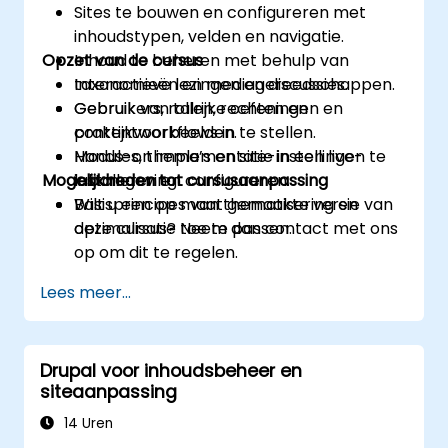
Sites te bouwen en configureren met
inhoudstypen, velden en navigatie.
Opzet van de cursus
Inhoud te beheren met behulp van
taxonomieën en mediagereedschappen.
Interactieve lezingen en discussies.
Gebruikers, rollen, rechten en
Gebruik van talrijke oefeningen en
contentworkflows in te stellen.
praktijkvoorbeelden.
Modules, thema’s en site-instellingen te
Hands-on implementatie in een live-
Mogelijkheden tot cursusaanpassing
installeren en configureren.
labomgeving.
Basisprincipes van thematisering en
Wilt u een op maat gemaakte versie van
optimalisatie toe te passen.
deze cursus? Neem dan contact met ons
op om dit te regelen.
Lees meer...
Drupal voor inhoudsbeheer en
siteaanpassing
14 Uren