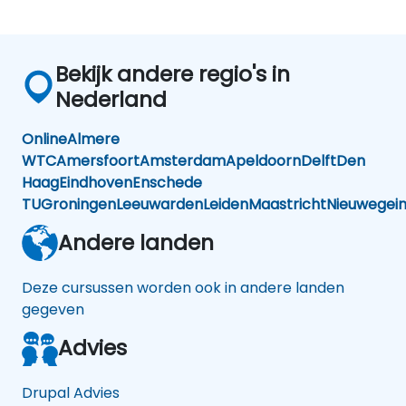
Bekijk andere regio's in
Nederland
Online
Almere
WTC
Amersfoort
Amsterdam
Apeldoorn
Delft
Den
Haag
Eindhoven
Enschede
TU
Groningen
Leeuwarden
Leiden
Maastricht
Nieuwegei
Andere landen
Deze cursussen worden ook in andere landen
gegeven
Advies
Drupal Advies