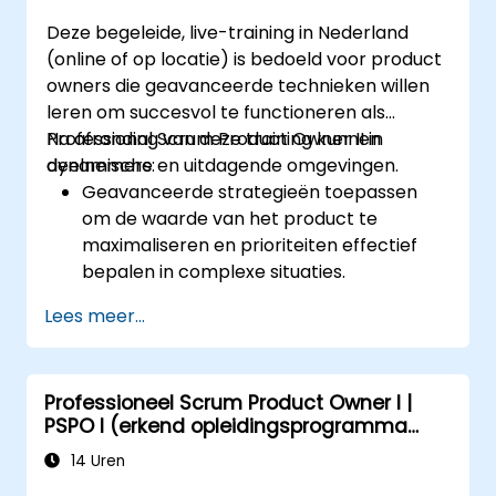
Deze begeleide, live-training in Nederland
(online of op locatie) is bedoeld voor product
owners die geavanceerde technieken willen
leren om succesvol te functioneren als
Professional Scrum Product Owner II in
Na afronding van deze training kunnen
dynamische en uitdagende omgevingen.
deelnemers:
Geavanceerde strategieën toepassen
om de waarde van het product te
maximaliseren en prioriteiten effectief
bepalen in complexe situaties.
Verfijnde technieken hanteren voor
Lees meer...
backlogsbeheer zodat het team werkt
aan de meest waardevolle onderdelen,
en samenwerken met belanghebbenden
Professioneel Scrum Product Owner I |
om gebruikersverhalen te verfijnen en op
PSPO I (erkend opleidingsprogramma
te splitsen.
met examen en certificering van
Communiceren met diverse
14 Uren
Scrum.org)
belanghebbenden, hun verwachtingen