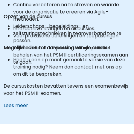
Continu verbeteren na te streven en waarde
voor de organisatie te creëren via Agile-
Opzet van de cursus
methoden.
Leiderschaps-, begeleidings- en
Interactieve lezingen en discussies.
zelfsturingstechnieken in teamverband toe te
Veel praktische oefeningen en toepassingen.
passen.
Mogelijkheden tot aanpassing van de cursus
Zelfverzekerd de voorbereiding op en het
behalen van het PSM II certificeringsexamen aan
Heeft u een op maat gemaakte versie van deze
te gaan.
training nodig? Neem dan contact met ons op
om dit te bespreken.
De cursuskosten bevatten tevens een examenbewijs
voor het PSM II-examen.
Lees meer