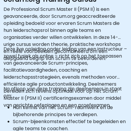
De Professional Scrum Master II (PSM II) is een
geavanceerde, door Scrum.org geaccrediteerde
opleiding bedoeld voor ervaren Scrum Masters die
hun leiderschapsrol binnen agile teams en
organisaties verder willen ontwikkelen. In deze 14-
urige cursus worden theorie, praktische workshops
Deze live opleiding onder leiding van een instructeur –
en reële voorbeelden gecombineerd om een
zowel fysiek als online – richt zich op het toepassen
diepgaand begrip van Scrum te bevorderen.
van geavanceerde Scrum-principes,
facilitatievaardigheden, coaching en
leiderschapsstrategieën, evenals methoden voor
efficiënte agile productontwikkeling. Deelnemers
Na afloop van deze training zijn deelnemers in staat
bereiden zich tevens optimaal voor op het Scrum
om:
Master II (PSM II) certificeringsexamen door middel
van gerichte oefeningen en een proefexamen.
Hun kennis van het Scrum-raamwerk en de
bijbehorende principes te verdiepen.
Scrum-bijeenkomsten effectief te begeleiden en
agile teams te coachen.