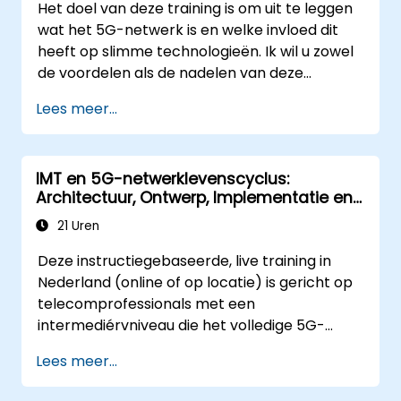
Het doel van deze training is om uit te leggen
wat het 5G-netwerk is en welke invloed dit
heeft op slimme technologieën. Ik wil u zowel
de voordelen als de nadelen van deze
technologische samenwerking (5G/IoT) laten
Lees meer...
zien, evenals de ontwikkelingstrends van het
netwerk dat vanaf het begin al gericht is op
een ‘slimme wereld’.
IMT en 5G-netwerklevenscyclus:
Architectuur, Ontwerp, Implementatie en
Operaties
21 Uren
Deze instructiegebaseerde, live training in
Nederland (online of op locatie) is gericht op
telecomprofessionals met een
intermediérvniveau die het volledige 5G-
netwerklevenscyclus willen begrijpen, van
Lees meer...
architectuur en ontwerp tot implementatie,
operaties en veiligheid.