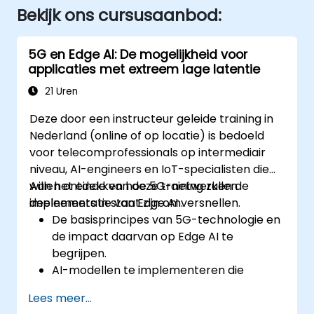
Bekijk ons cursusaanbod:
5G en Edge AI: De mogelijkheid voor
applicaties met extreem lage latentie
21 Uren
Deze door een instructeur geleide training in
Nederland (online of op locatie) is bedoeld
voor telecomprofessionals op intermediair
niveau, AI-engineers en IoT-specialisten die
willen ontdekken hoe 5G-netwerken de
Aan het einde van deze training zullen
implementatie van Edge AI versnellen.
deelnemers in staat zijn om:
De basisprincipes van 5G-technologie en
de impact daarvan op Edge AI te
begrijpen.
AI-modellen te implementeren die
geoptimaliseerd zijn voor applicaties met
Lees meer...
lage latentie in een 5G-omgeving.