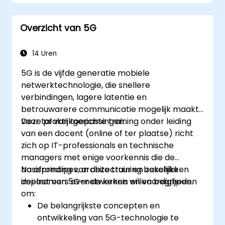
Real-time besluitvormingssystemen te
ontwikkelen waarbij gebruik wordt
Overzicht van 5G
gemaakt van Edge AI en 5G-
connectiviteit.
De werkbelasting van AI-algoritmen te
14 Uren
optimaliseren zodat deze efficiënt
5G is de vijfde generatie mobiele
functioneren op edge-apparaten.
netwerktechnologie, die snellere
verbindingen, lagere latentie en
betrouwarere communicatie mogelijk maakt
voor tal van toepassingen.
Deze praktijkgerichte training onder leiding
van een docent (online of ter plaatse) richt
zich op IT-professionals en technische
managers met enige voorkennis die de
basisprincipes, architectuur en zakelijke
Na afronding van deze training beschikken
impact van 5G-netwerken willen begrijpen.
deelnemers over de kennis en vaardigheden
om:
De belangrijkste concepten en
ontwikkeling van 5G-technologie te