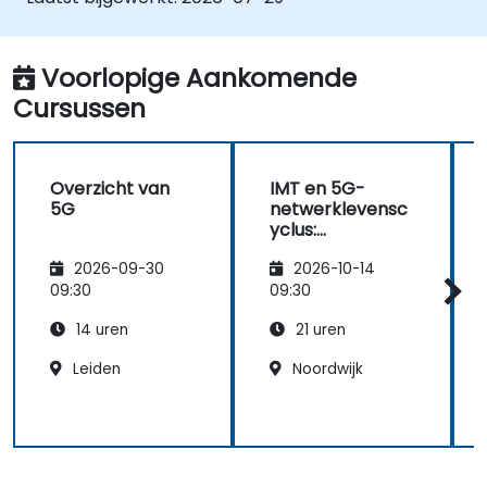
• Telecomsites voorbereiden op de ATP
(Acceptance Test Procedure) en operator-
overdrachtprocessen beheren.
Voorlopige Aankomende
• Draadloze KPI's monitoren en cluster- en
Cursussen
regio-gebaseerde netwerkoperaties sturen
binnen commerciële en technische
rapportagestructuren.
Overzicht van
IMT en 5G-
5G
netwerklevensc
yclus:
Architectuur,
2026-09-30
2026-10-14
Ontwerp,
Implementatie
09:30
09:30
en Operaties
14 uren
21 uren
Leiden
Noordwijk