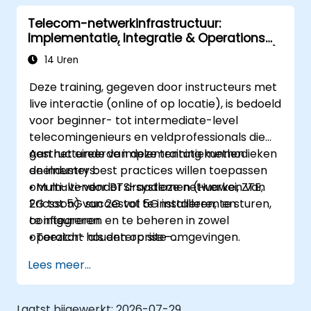
Telecom-netwerkinfrastructuur:
Implementatie, Integratie & Operations
Management (2G–5G & Enterprise Wi-Fi)
14 Uren
Deze training, gegeven door instructeurs met
live interactie (online of op locatie), is bedoeld
voor beginner- tot intermediate-level
telecomingenieurs en veldprofessionals die
gestructureerde implementatiemethodieken
Aan het einde van deze training kunnen
en industry best practices willen toepassen
deelnemers:
om multi-vendor draadloze netwerken van
• Multi-vendor BTS-systemen (Huawei, ZTE,
2G tot 5G succesvol te installeren, te sturen,
Ericsson) van 2G tot 5G installeren en
te integreren en te beheren in zowel
configureren.
operator- als enterprise-omgevingen.
• Toezicht houden op site-
implementatieactiviteiten en RF-,
Lees meer...
transmissie-, stroomvoorzienings-, civiele en
core network-teams coördineren tijdens de
integratiefase.
Laatst bijgewerkt:
2026-07-29