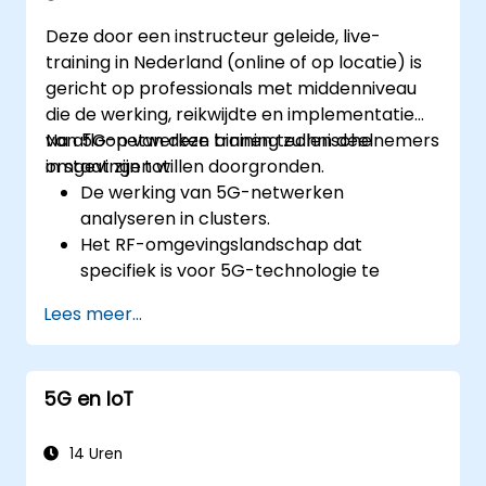
Deze door een instructeur geleide, live-
training in Nederland (online of op locatie) is
gericht op professionals met middenniveau
die de werking, reikwijdte en implementatie
van 5G-netwerken binnen technische
Na afloop van deze training zullen deelnemers
omgevingen willen doorgronden.
in staat zijn tot:
De werking van 5G-netwerken
analyseren in clusters.
Het RF-omgevingslandschap dat
specifiek is voor 5G-technologie te
begrijpen.
Lees meer...
Reële gevallen van 5G-implementatie in
andere landen te evalueren.
De mogelijkheden en beperkingen van
5G en IoT
5G-dekking te beoordelen.
Technische parameters betreffende de
kwaliteit van 5G-netwerken te
14 Uren
interpreteren en analyseren.