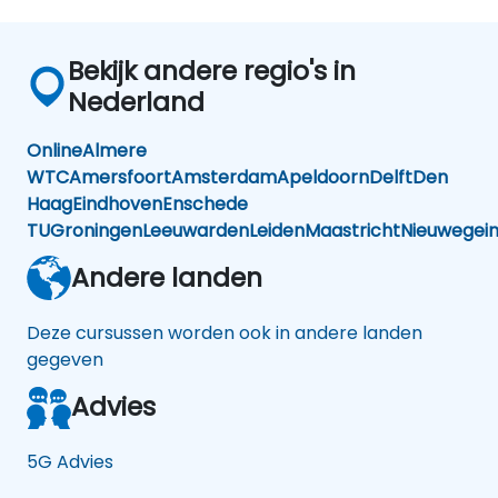
Bekijk andere regio's in
Nederland
Online
Almere
WTC
Amersfoort
Amsterdam
Apeldoorn
Delft
Den
Haag
Eindhoven
Enschede
TU
Groningen
Leeuwarden
Leiden
Maastricht
Nieuwegei
Andere landen
Deze cursussen worden ook in andere landen
gegeven
Advies
5G Advies