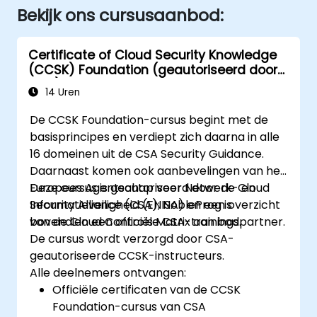
Bekijk ons cursusaanbod:
Certificate of Cloud Security Knowledge
(CCSK) Foundation (geautoriseerd door
CSA)
14 Uren
De CCSK Foundation-cursus begint met de
basisprincipes en verdiept zich daarna in alle
16 domeinen uit de CSA Security Guidance.
Daarnaast komen ook aanbevelingen van het
Europees Agentschap voor Netwerk- en
Deze cursus is geautoriseerd door de Cloud
Informatieveiligheid (ENISA) en een overzicht
Security Alliance (CSA); NobleProg is
van de Cloud Controls Matrix aan bod.
bovendien een officiële CSA-trainingspartner.
De cursus wordt verzorgd door CSA-
geautoriseerde CCSK-instructeurs.
Alle deelnemers ontvangen:
Officiële certificaten van de CCSK
Foundation-cursus van CSA