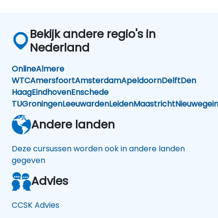
Bekijk andere regio's in
Nederland
Online
Almere
WTC
Amersfoort
Amsterdam
Apeldoorn
Delft
Den
Haag
Eindhoven
Enschede
TU
Groningen
Leeuwarden
Leiden
Maastricht
Nieuwegei
Andere landen
Deze cursussen worden ook in andere landen
gegeven
Advies
CCSK Advies